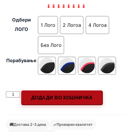
⇓ ⇓ ⇓ ⇓ ⇓ ⇓ ⇓ ⇓
Одбери
1 Лого
2 Логоa
4 Логоa
ЛОГО
Без Лого
Порабување
ДОДАДИ ВО КОШНИЧКА
🚚
✓
Достава 2-3 дена
Проверен квалитет