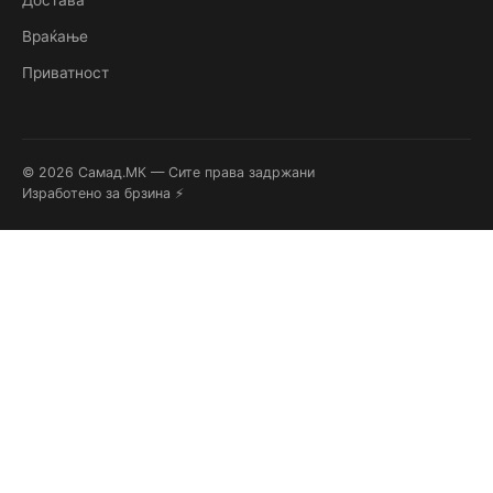
Враќање
Приватност
© 2026 Самад.МК — Сите права задржани
Изработено за брзина ⚡