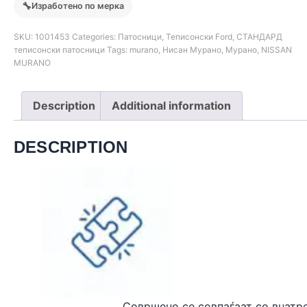
🔧
Изработено по мерка
SKU:
1001453
Categories:
Патосници
,
Теписонски Ford
,
СТАНДАРД
теписонски патосници
Tags:
murano
,
Нисан Мурано
,
Мурано
,
NISSAN
MURANO
Description
Additional information
DESCRIPTION
Совршено се совпаѓаат
со внатр