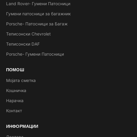
Land Rover- Гумени Патосници
Гумени патосници за багажник
Porsche- Патосници за Багаж
Теписонски Chevrolet
Теписонски DAF
Porsche- Гумени Патосници
ПОМОШ
Мојата сметка
Кошничка
Нарачка
Контакт
ИНФОРМАЦИИ
Достава