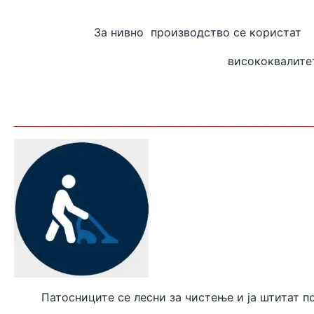
За нивно производство
висококвалите
_______
_________________________
Патосниците се лесни за чистење и ја штитат п