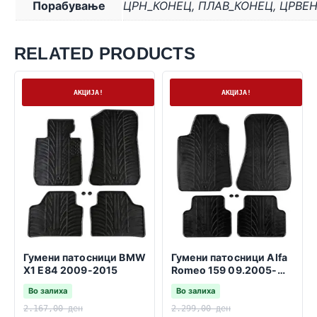
Порабување
ЦРН_КОНЕЦ
,
ПЛАВ_КОНЕЦ
,
ЦРВЕ
RELATED PRODUCTS
На залиха
На залиха
АКЦИЈА!
АКЦИЈА!
Гумени патосници BMW
Гумени патосници Alfa
X1 E84 2009-2015
Romeo 159 09.2005-
11.2011
Во залиха
Во залиха
2.167,00
ден
2.299,00
ден