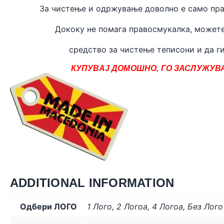
За чистење и одржување доволно е само пра
Дококу не помага правосмукалка, может
средство за чистење теписони и да ги
КУПУВАЈ ДОМОШНО, ГО ЗАСЛУЖУВА
ADDITIONAL INFORMATION
Одбери ЛОГО
1 Лого
,
2 Логоa
,
4 Логоa
,
Без Лого