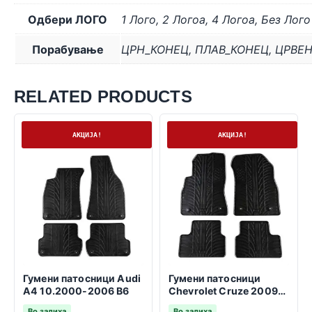
Одбери ЛОГО
1 Лого
,
2 Логоa
,
4 Логоa
,
Без Лого
Порабување
ЦРН_КОНЕЦ
,
ПЛАВ_КОНЕЦ
,
ЦРВЕ
RELATED PRODUCTS
На залиха
На залиха
АКЦИЈА!
АКЦИЈА!
Гумени патосници Audi
Гумени патосници
A4 10.2000-2006 B6
Chevrolet Cruze 2009-
2016
Во залиха
Во залиха