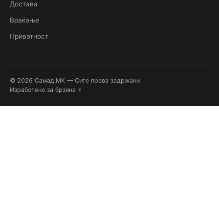
Достава
Враќање
Приватност
© 2026 Самад.МК — Сите права задржани
Изработено за брзина ⚡