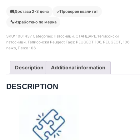
🚚
✓
Достава 2-3 дена
Проверен квалитет
🔧
Изработено по мерка
SKU:
1001437
Categories:
Патосници
,
СТАНДАРД теписонски
патосници
,
Теписонски Peugeot
Tags:
PEUGEOT 106
,
PEUGEOT
,
106
,
пежо
,
Пежо 106
Description
Additional information
DESCRIPTION