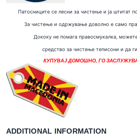
Патосниците се лесни за чистење и ја штитат п
За чистење и одржување доволно е само пра
Дококу не помага правосмукалка, может
средство за чистење теписони и да ги
КУПУВАЈ ДОМОШНО, ГО ЗАСЛУЖУВА
ADDITIONAL INFORMATION