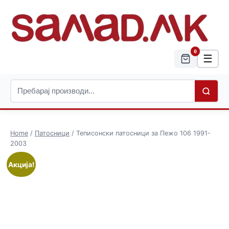
0
☰
Home
/
Патосници
/ Теписонски патосници за Пежо 106 1991-
2003
Акција!