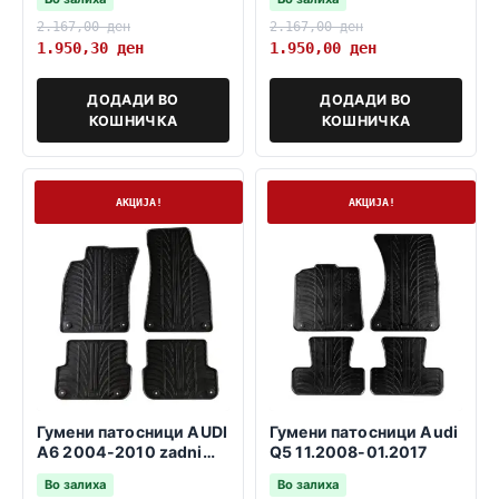
2.167,00
ден
2.167,00
ден
1.950,30
ден
1.950,00
ден
ДОДАДИ ВО
ДОДАДИ ВО
КОШНИЧКА
КОШНИЧКА
На залиха
На залиха
АКЦИЈА!
АКЦИЈА!
Гумени патосници AUDI
Гумени патосници Audi
A6 2004-2010 zadni
Q5 11.2008-01.2017
fiksatori 37,5cm
Во залиха
Во залиха