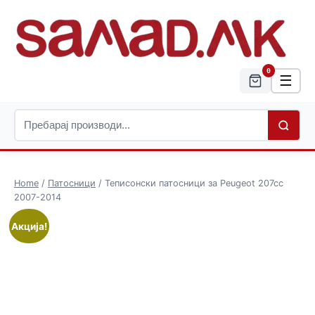
0
☰
Home
/
Патосници
/ Теписонски патосници за Peugeot 207cc
2007-2014
Акција!