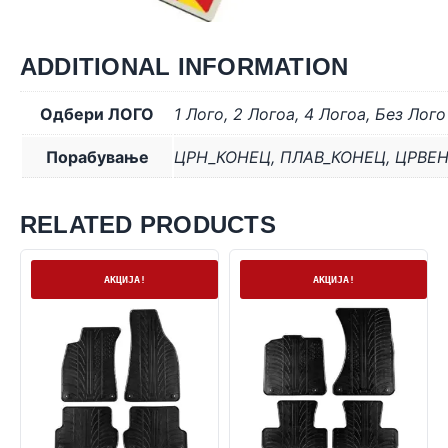
ADDITIONAL INFORMATION
Одбери ЛОГО
1 Лого
,
2 Логоa
,
4 Логоa
,
Без Лого
Порабување
ЦРН_КОНЕЦ
,
ПЛАВ_КОНЕЦ
,
ЦРВЕ
RELATED PRODUCTS
На залиха
На залиха
АКЦИЈА!
АКЦИЈА!