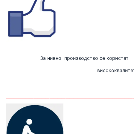
За нивно производство
висококвалите
_______
_________________________