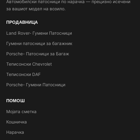
Автомобилски патосници по нарачка — прецизно исечени
за вашиот модел на возило.
ПРОДАВНИЦА
Land Rover- Гумени Патосници
Гумени патосници за багажник
Porsche- Патосници за Багаж
Теписонски Chevrolet
Теписонски DAF
Porsche- Гумени Патосници
ПОМОШ
Мојата сметка
Кошничка
Нарачка