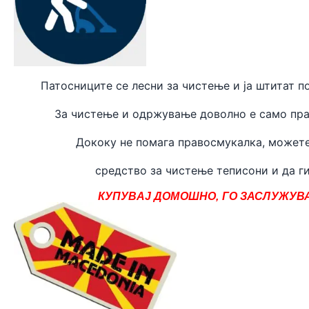
Патосниците се лесни за чистење и ја штитат п
За чистење и одржување доволно е само пра
Дококу не помага правосмукалка, может
средство за чистење теписони и да ги
КУПУВАЈ ДОМОШНО, ГО ЗАСЛУЖУВА