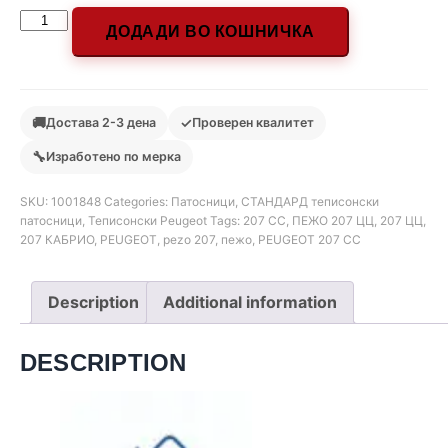
ДОДАДИ ВО КОШНИЧКА
🚚
✓
Достава 2-3 дена
Проверен квалитет
🔧
Изработено по мерка
SKU:
1001848
Categories:
Патосници
,
СТАНДАРД теписонски
патосници
,
Теписонски Peugeot
Tags:
207 CC
,
ПЕЖО 207 ЦЦ
,
207 ЦЦ
,
207 КАБРИО
,
PEUGEOT
,
pezo 207
,
пежо
,
PEUGEOT 207 CC
Description
Additional information
DESCRIPTION