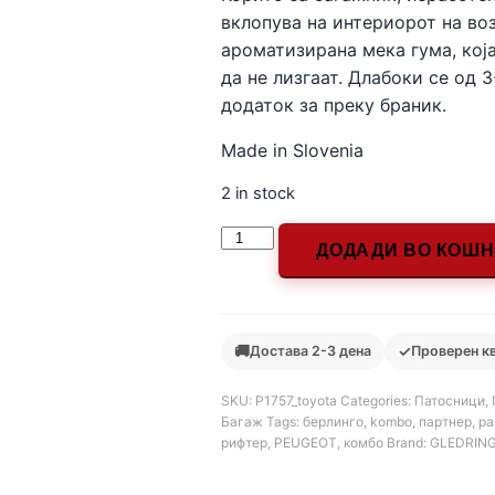
вклопува на интериорот на во
ароматизирана мека гума, која
да не лизгаат. Длабоки се од 
додаток за преку браник.
Made in Slovenia
2 in stock
ДОДАДИ ВО КОШ
🚚
✓
Достава 2-3 дена
Проверен к
SKU:
Р1757_toyota
Categories:
Патосници
,
Багаж
Tags:
берлинго
,
kombo
,
партнер
,
pa
рифтер
,
PEUGEOT
,
комбо
Brand:
GLEDRIN