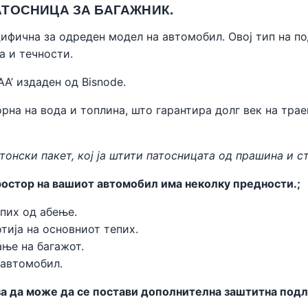
ТОСНИЦА ЗА БАГАЖНИК.
цифична за одреден модел на автомобил. Овој тип на п
а и течности.
AA’ издаден од
Bisnode
.
рна на вода и топлина, што гарантира долг век на трае
тонски пакет, кој ја штити патосницата од прашина и с
остор на вашиот автомобил има неколку предности.;
пих од абење.
тија на основниот тепих.
ње на багажот.
 автомобил.
 да може да се постави дополнителна заштитна подлог