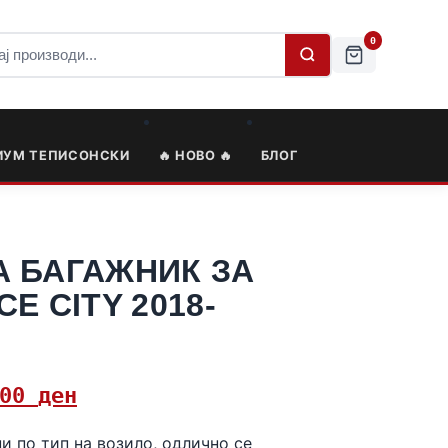
0
ИУМ ТЕПИСОНСКИ
🔥 НОВО 🔥
БЛОГ
А БАГАЖНИК ЗА
E CITY 2018-
,00
ден
и по тип на возило, одлично се