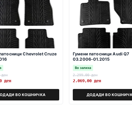
патосници Chevrolet Cruze
Гумени патосници Audi Q7
016
03.2006-01.2015
а
Во залиха
0
ден
2.299,00
ден
00
ден
2.069,00
ден
ОДАДИ ВО КОШНИЧКА
ДОДАДИ ВО КОШНИЧ