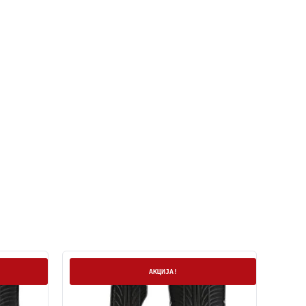
На залиха
АКЦИЈА!