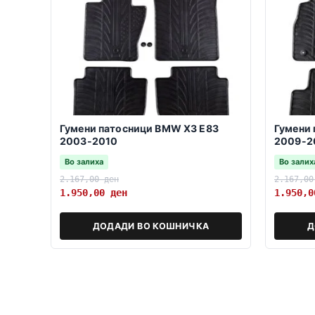
Гумени патосници BMW X3 E83
Гумени 
2003-2010
2009-2
Во залиха
Во залих
2.167,00
ден
2.167,0
1.950,00
ден
1.950,
ДОДАДИ ВО КОШНИЧКА
Д