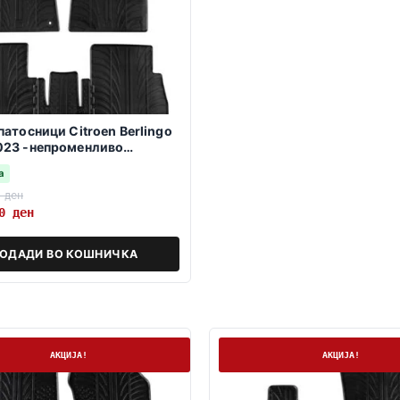
патосници Citroen Berlingo
023 -непроменливо
ко седиште-
а
0
ден
10
ден
ОДАДИ ВО КОШНИЧКА
а
На залиха
АКЦИЈА!
АКЦИЈА!