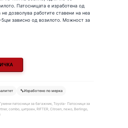
зилото. Патосницата е изработена од
 не дозволува работите ставени на неа
3-5цм зависно од возилото. Можност за
НИЧКА
🔧
валитет
Изработено по мерка
Гумени патосници за багажник
,
Toyota- Патосници за
rtner
,
combo
,
цитроен
,
RIFTER
,
Citroen
,
пежо
,
Berlingo
,
G