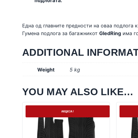
подлогата.
Една од главните предности на оваа подлога к
Гумена подлога за багажникот
GledRing
има го
ADDITIONAL INFORMA
Weight
5 kg
YOU MAY ALSO LIKE…
На залиха
На залих
АКЦИЈА!