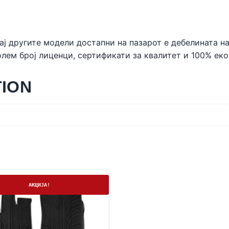
ај другите модели достапни на пазарот е дебелината на
лем број лиценци, сертификати за квалитет и 100% ек
TION
а
АКЦИЈА!