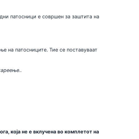
одни патосници е совршен за заштита на
ње на патосниците. Тие се поставуваат
тареење..
а, која не е вклучена во комплетот на