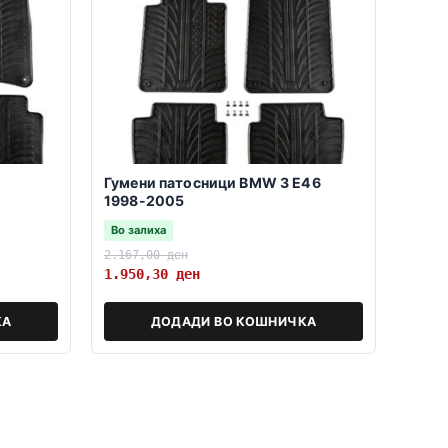
Гумени патосници BMW 3 E46
1998-2005
Во залиха
2.167,00
ден
1.950,30
ден
КА
ДОДАДИ ВО КОШНИЧКА