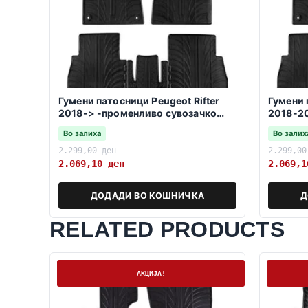
Гумени патосници Peugeot Rifter
Гумени 
2018-> -променливо сувозачко
2018-2
седиште-
сувозач
Во залиха
Во залих
2.299,00
ден
2.299,0
2.069,10
ден
2.069,
ДОДАДИ ВО КОШНИЧКА
Д
RELATED PRODUCTS
На залиха
На залих
АКЦИЈА!