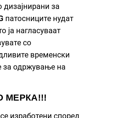
о дизајнирани за
NG
патосниците нудат
о ја нагласуваат
вувате со
идливите временски
 за одржување на
 МЕРКА!!!
се изработени според