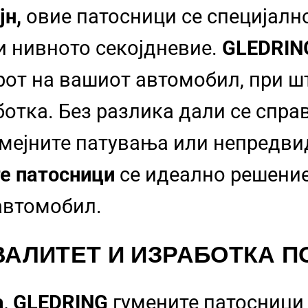
јн,
овие патосници се специјалн
 и нивното секојдневие.
GLEDRI
рот на вашиот автомобил, при шт
отка. Без разлика дали се спра
емејните патувања или непредв
е патосници
се идеално решение
 автомобил.
АЛИТЕТ И ИЗРАБОТКА
ПО
а
,
GLEDRING
гумените патосници 