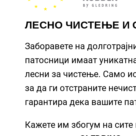
ЛЕСНО ЧИСТЕЊЕ И
Заборавете на долготрајн
патосници
имаат уникатн
лесни за чистење. Само и
за да ги отстраните нечи
гарантира дека вашите па
Кажете им збогум на сите