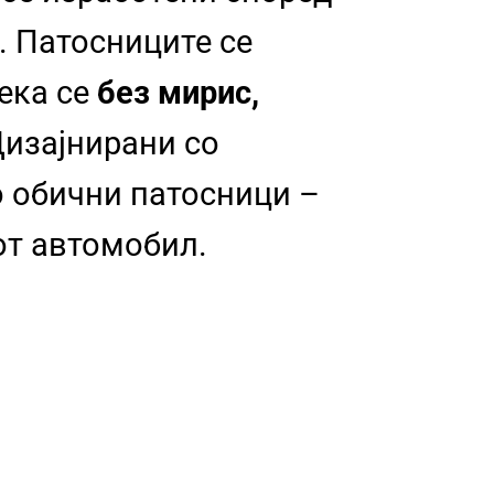
. Патосниците се
дека се
без мирис,
изајнирани со
о обични патосници –
от автомобил.