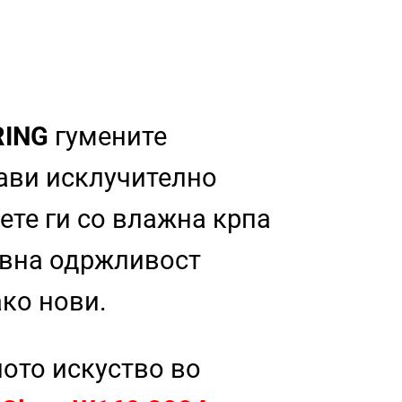
RING
гумените
рави исклучително
ете ги со влажна крпа
тавна одржливост
ако нови.
ното искуство во