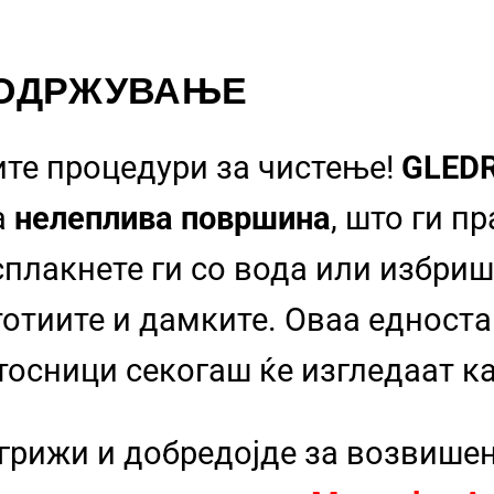
 ОДРЖУВАЊЕ
ите процедури за чистење!
GLED
а
нелеплива површина
, што ги п
сплакнете ги со вода или избриш
стотиите и дамките. Оваа еднос
тосници секогаш ќе изгледаат к
 грижи и добредојде за возвише