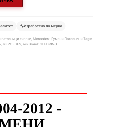
НИЧКА
🔧
валитет
Изработено по мерка
 патосници типски
,
Mercedes- Гумени Патосници
Tags:
5
,
MERCEDES
,
mb
Brand:
GLEDRING
4-2012 -
УМЕНИ