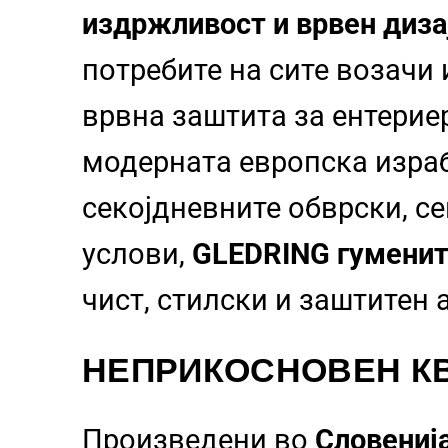
издржливост и врвен диза
потребите на сите возачи
врвна заштита за ентерие
модерната европска израб
секојдневните обврски, с
услови,
GLEDRING гуменит
чист, стилски и заштитен
НЕПРИКОСНОВЕН КВ
Произведени во
Словениј