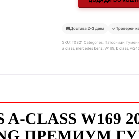
ДОДАДИ ВО КОШ
🚚
✓
Достава 2-3 дена
Проверен к
SKU:
Г0321
Categories:
Патосници
,
Гумени
a class
,
mercedes benz
,
W169
,
b class
,
w24
A-CLASS W169 200
NG ПРЕМИУМ Г