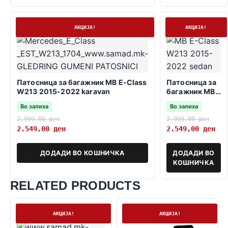
На залиха
На залиха
АКЦИЈА!
АКЦИЈА!
Патосница за багажник MB E-Class
Патосница за
W213 2015-2022 karavan
багажник MB
E-Class W213
Во залиха
Во залиха
2015-2022
sedan
2.999,00
ден
2.999,00
ден
2.549,00
ден
2.549,00
ден
ДОДАДИ ВО КОШНИЧКА
ДОДАДИ ВО
КОШНИЧКА
RELATED PRODUCTS
На залиха
На залиха
АКЦИЈА!
АКЦИЈА!