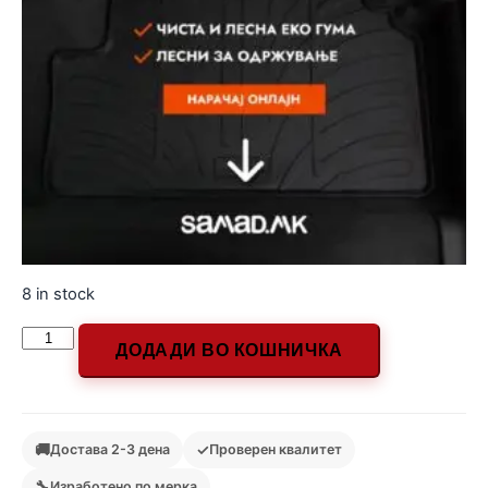
8 in stock
ДОДАДИ ВО КОШНИЧКА
🚚
✓
Достава 2-3 дена
Проверен квалитет
🔧
Изработено по мерка