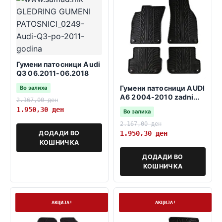
Гумени патосници Audi
Q3 06.2011-06.2018
Гумени патосници AUDI
Во залиха
A6 2004-2010 zadni
2.167,00
ден
fiksatori 37,5cm
1.950,30
ден
Во залиха
2.167,00
ден
ДОДАДИ ВО
1.950,30
ден
КОШНИЧКА
ДОДАДИ ВО
КОШНИЧКА
На залиха
На залиха
АКЦИЈА!
АКЦИЈА!