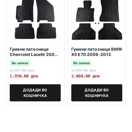
Гумени патосници
Гумени патосници BMW
Chevrolet Lacetti 2004-
X5 E70 2006-2013
2010
Во залиха
Во залиха
2.167,00
ден
2.299,00
ден
1.950,00
ден
2.069,00
ден
ДОДАДИ ВО
ДОДАДИ ВО
КОШНИЧКА
КОШНИЧКА