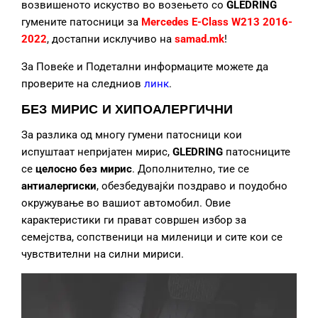
возвишеното искуство во возењето со
GLEDRING
гумените патосници за
Mercedes E-Class W213 2016-
2022
, достапни исклучиво на
samad.mk
!
За Повеќе и Подетални информаците можете да
проверите на следниов
линк
.
БЕЗ МИРИС И ХИПОАЛЕРГИЧНИ
За разлика од многу гумени патосници кои
испуштаат непријатен мирис,
GLEDRING
патосниците
се
целосно без мирис
. Дополнително, тие се
антиалергиски
, обезбедувајќи поздраво и поудобно
окружување во вашиот автомобил. Овие
карактеристики ги прават совршен избор за
семејства, сопственици на миленици и сите кои се
чувствителни на силни мириси.