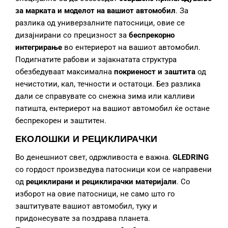
за марката и моделот на вашиот автомобил
. За
разлика од универзалните патосници, овие се
дизајнирани со прецизност за
беспрекорно
интегрирање
во ентериерот на вашиот автомобил.
Подигнатите рабови и зајакнатата структура
обезбедуваат максимална
покриеност и заштита
од
нечистотии, кал, течности и остатоци. Без разлика
дали се справувате со снежна зима или калливи
патишта, ентериерот на вашиот автомобил ќе остане
беспрекорен и заштитен.
ЕКОЛОШКИ И РЕЦИКЛИРАЧКИ
Во денешниот свет, одржливоста е важна.
GLEDRING
со гордост произведува патосници кои се направени
од
рециклирани и рециклирачки материјали
. Со
изборот на овие патосници, не само што го
заштитувате вашиот автомобил, туку и
придонесувате за поздрава планета.