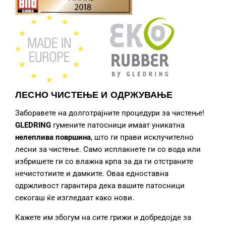
ЛЕСНО ЧИСТЕЊЕ И ОДРЖУВАЊЕ
Заборавете на долготрајните процедури за чистење!
GLEDRING
гумените патосници
имаат уникатна
нелеплива површина
, што ги прави исклучително
лесни за чистење. Само исплакнете ги со вода или
избришете ги со влажна крпа за да ги отстраните
нечистотиите и дамките. Оваа едноставна
одржливост гарантира дека вашите патосници
секогаш ќе изгледаат како нови.
Кажете им збогум на сите грижи и добредојде за