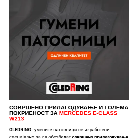
СОВРШЕНО ПРИЛАГОДУВАЊЕ
И ГОЛЕМА
ПОКРИЕНОСТ ЗА
MERCEDES E-CLASS
W213
GLEDRING
гумените патосници се изработени
специјално за да обезбедат
совршено прилагодување