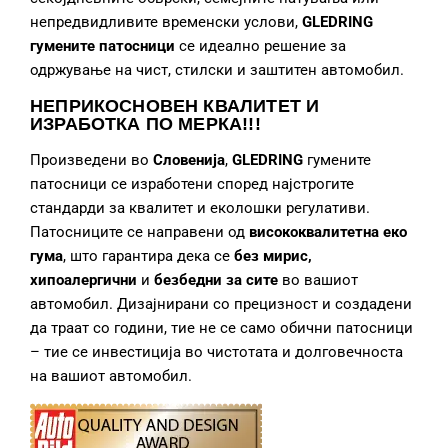
непредвидливите временски услови,
GLEDRING
гумените патосници
се идеално решение за
одржување на чист, стилски и заштитен автомобил.
НЕПРИКОСНОВЕН КВАЛИТЕТ И
ИЗРАБОТКА
ПО МЕРКА!!!
Произведени во
Словенија
,
GLEDRING
гумените
патосници се изработени според најстрогите
стандарди за квалитет и еколошки регулативи.
Патосниците се направени од
висококвалитетна еко
гума
, што гарантира дека се
без мирис,
хипоалергични
и
безбедни за сите
во вашиот
автомобил. Дизајнирани со прецизност и создадени
да траат со години, тие не се само обични патосници
– тие се инвестиција во чистотата и долговечноста
на вашиот автомобил.