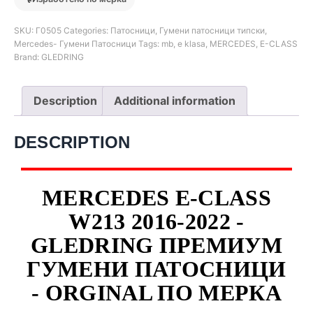
SKU:
Г0505
Categories:
Патосници
,
Гумени патосници типски
,
Mercedes- Гумени Патосници
Tags:
mb
,
e klasa
,
MERCEDES
,
E-CLASS
Brand:
GLEDRING
Description
Additional information
DESCRIPTION
MERCEDES E-CLASS
W213 2016-2022 -
GLEDRING ПРЕМИУМ
ГУМЕНИ ПАТОСНИЦИ
- ORGINAL ПО МЕРКА