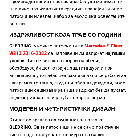
Производствениот процес обезбедува минимално
влијание врз животната средина, правејќи ги овие
патосници идеален избор за еколошки освестените
возачи.
ИЗДРЖЛИВОСТ КОЈА ТРАЕ СО ГОДИНИ
GLEDRING
гумените патосници за
Mercedes E-Class
W213 2016-2022
се направени да издржат
најтешки
услови
. Тие се високо отпорни на абење,
обезбедувајќи долготрајна заштита дури и при
интензивна употреба. Без разлика дали се работи за
екстремна топлина, студ или обилни дождови, овие
патосници се дизајнирани да издржат без да пукаат,
се деформираат или ја губат својата форма.
МОДЕРЕН И ФУТУРИСТИЧКИ ДИЗАЈН
Стилот се среќава со функционалноста кај
GLEDRING
. Овие патосници не се само практични –
тие го надополнуваат ентериерот на вашиот