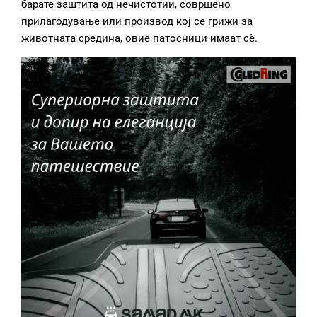
барате заштита од нечистотии, совршено
прилагодување или производ кој се грижи за
животната средина, овие патосници имаат сè.