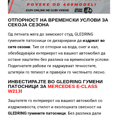
ОТПОРНОСТ НА ВРЕМЕНСКИ УСЛОВИ ЗА
СЕКОЈА СЕЗОНА
Од летната жега до зимскиот студ, GLEDRING
гумените патосници се дизајнирани да
издржат во
сите сезони
. Тие се отпорни на вода, снег и кал,
обезбедувајќи ентериерот на вашиот автомобил да
остане заштитен без разлика на временските услови.
Подигнатите рабови ги задржуваат течностите,
штитејќи го тепихот и правејќи го чистењето лесно.
ИНВЕСТИРАЈТЕ ВО GLEDRING ГУМЕНИ
ПАТОСНИЦИ
ЗА
MERCEDES E-CLASS
W213
!
Заштитете го ентериерот на вашиот автомобил со
издржливоста, стилот и еколошката свесност на
GLEDRING гумените патосници
. Без разлика дали