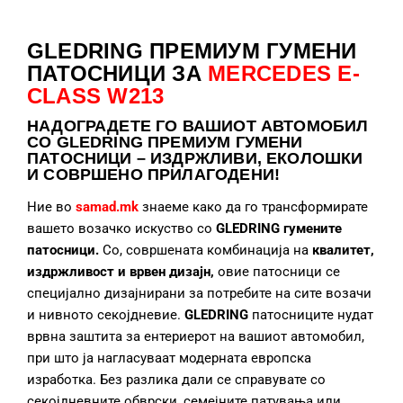
GLEDRING ПРЕМИУМ ГУМЕНИ
ПАТОСНИЦИ ЗА
MERCEDES E-
CLASS W213
НАДОГРАДЕТЕ
ГО ВАШИОТ АВТОМОБИЛ
СО GLEDRING ПРЕМИУМ ГУМЕНИ
ПАТОСНИЦИ – ИЗДРЖЛИВИ, ЕКОЛОШКИ
И СОВРШЕНО ПРИЛАГОДЕНИ!
Ние во
samad.mk
знаеме како да го трансформирате
вашето возачко искуство со
GLEDRING гумените
патосници.
Со, совршената комбинација на
квалитет,
издржливост и врвен дизајн,
овие патосници се
специјално дизајнирани за потребите на сите возачи
и нивното секојдневие.
GLEDRING
патосниците нудат
врвна заштита за ентериерот на вашиот автомобил,
при што ја нагласуваат модерната европска
изработка. Без разлика дали се справувате со
секојдневните обврски, семејните патувања или