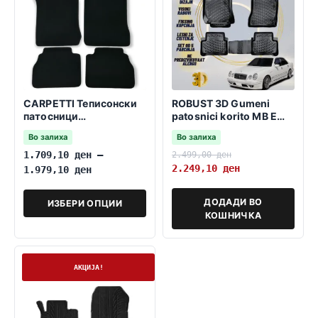
CARPETTI Теписонски
ROBUST 3D Gumeni
патосници
patosnici korito MB E
компатибилни за МБ Е
Class W210 1996-2002
Во залиха
Во залиха
класа W210 06.1995-
03.2003
1.709,10
ден
–
2.499,00
ден
2.249,10
ден
1.979,10
ден
ДОДАДИ ВО
ИЗБЕРИ ОПЦИИ
КОШНИЧКА
На залиха
АКЦИЈА!