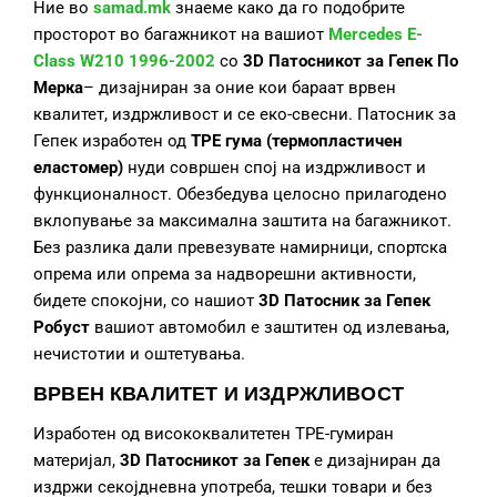
Ние во
samad.mk
знаеме како да го подобрите
просторот во багажникот на вашиот
Mercedes E-
Class W210 1996-2002
со
3D Патосникот за Гепек По
Мерка
– дизајниран за оние кои бараат врвен
квалитет, издржливост и се еко-свесни. Патосник за
Гепек изработен од
TPE гума (термопластичен
еластомер)
нуди совршен спој на издржливост и
функционалност. Обезбедува целосно прилагодено
вклопување за максимална заштита на багажникот.
Без разлика дали превезувате намирници, спортска
опрема или опрема за надворешни активности,
бидете спокојни, со нашиот
3D Патосник за Гепек
Робуст
вашиот автомобил е заштитен од излевања,
нечистотии и оштетувања.
ВРВЕН КВАЛИТЕТ И ИЗДРЖЛИВОСТ
Изработен од висококвалитетен TPE-гумиран
материјал,
3D Патосникот за Гепек
е дизајниран да
издржи секојдневна употреба, тешки товари и без