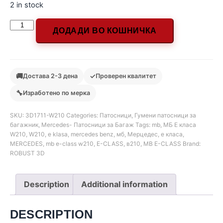
2 in stock
ДОДАДИ ВО КОШНИЧКА
🚚
✓
Достава 2-3 дена
Проверен квалитет
🔧
Изработено по мерка
SKU:
3D1711-W210
Categories:
Патосници
,
Гумени патосници за
багажник
,
Mercedes- Патосници за Багаж
Tags:
mb
,
МБ Е класа
W210
,
W210
,
e klasa
,
mercedes benz
,
мб
,
Мерцедес
,
е класа
,
MERCEDES
,
mb e-class w210
,
E-CLASS
,
в210
,
MB E-CLASS
Brand:
ROBUST 3D
Description
Additional information
DESCRIPTION