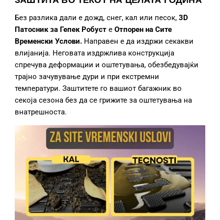
Без разлика дали е дожд, снег, кал или песок,
3D
Патосник за Гепек
Робуст
е
О
тпор
ен
на
Сите
Временски
Услови.
Направен е да издржи секакви
влијанија. Неговата издржлива конструкција
спречува деформации и оштетувања, обезбедувајќи
трајно зачувување дури и при екстремни
температури. Заштитете го вашиот багажник во
секоја сезона без да се грижите за оштетувања на
внатрешноста.