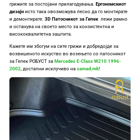
грижите за постојани прилагодувања.
Ергономскиот
дизајн
исто така овозможува лесно да го монтирате
и демонтирате.
3D Патосник
от
за Гепек
лежи рамно
и останува на своето место за конзистентна и
висококвалитетна заштита.
Кажете им збогум на сите грижи и добредојде за
возвишеното искуство во возењето со патосникот
за Гепек РОБУСТ за
Mercedes E-Class W210 1996-
2002
, достапни исклучиво на
samad.mk
!