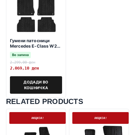
Гумени патосници
Mercedes E-Class W210
1995-2003
Во залиха
2.299,00
ден
2.069,10
ден
ДОДАДИ ВО
КОШНИЧКА
RELATED PRODUCTS
На залиха
На залиха
АКЦИЈА!
АКЦИЈА!