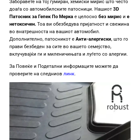
Заборавете на тој гумиран, хемиски мирис што често
доаѓа со автомобилските патосници. Нашиот
3D
Патосник за Гепек
По Мерка
е целосно
без мирис
и
е
нетоксич
ен.
Тоа ви обезбедува пријатност и свежина
во внатрешноста на вашиот автомобил.
Дополнително, патосникот е
Анти
-алерги
ски
, што го
прави безбеден за сите во вашето семејство,
вклучувајќи ги и миленичињата и луѓето со алергии.
За Повеќе и Подетални информаците можете да
проверите на следниов
линк
.