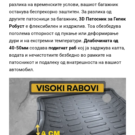
разлика на временските услови, вашиот багажник
останува беспрекорно заштитен. За разлика од
другите патосници за багажник,
3D Патосник за Гепек
Робуст
е флексибилен и издржлив. Тоа обезбедува
поголема отпорност од пукање или деформирање
дури и на екстремни температури.
Длабочината од
40-50мм
создава
подигнат раб
кој ја задржува калта,
водата и нечистотиите безбедно во рамките на
патосникот и подалеку од внатрешноста на вашиот
автомобил.