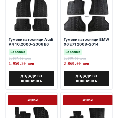
Гумени патосници Audi
Гумени патосници BMW
A4 10.2000-2006 B6
X6 E71 2008-2014
Во залиха
Во залиха
2.167,00
ден
2.299,00
ден
1.950,30
ден
2.069,00
ден
ДОДАДИ ВО
ДОДАДИ ВО
КОШНИЧКА
КОШНИЧКА
На залиха
На залиха
АКЦИЈА!
АКЦИЈА!