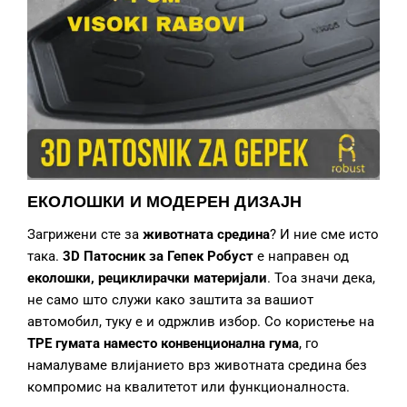
ЕКОЛОШКИ И МОДЕРЕН ДИЗАЈН
Загрижени сте за
животната средина
? И ние сме исто
така.
3D Патосник за Гепек
Робуст
е направен од
еколошки, рециклирачки материјали
. Тоа значи дека,
не само што служи како заштита за вашиот
автомобил, туку е и одржлив избор. Со користење на
TPE гумата наместо конвенционална гума
, го
намалуваме влијанието врз животната средина без
компромис на квалитетот или функционалноста.