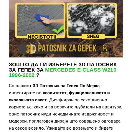
ЗОШТО ДА ГИ ИЗБЕРЕТЕ
3D ПАТОСНИК
ЗА ГЕПЕК ЗА
MERCEDES E-CLASS W210
1996-2002
?
Со нашиот
3D Патосник за Гепек
По Мерка
,
инвестирате во
квалитет
от, функционалност
а и
еколошка
та свест
. Дизајниран за секојдневно
користење, како и за возачите љубители на авантури,
овие патосник нуди ненадмината издржливост и
модерен, прилагоден дизајн што совршено одговара
на секое возило. Уживајте во возењето и бидете