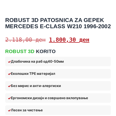
ROBUST 3D PATOSNICA ZA GEPEK
MERCEDES E-CLASS W210 1996-2002
2.118,00
ден
1.800,30
ден
ROBUST 3D
KORITO
Длабочина на раб од
40-50мм
Еколошки TPE материјал
Без мирис и анти
-алерги
ски
Ергономски дизајн и совршено вклопување
Лес
ен за чистење