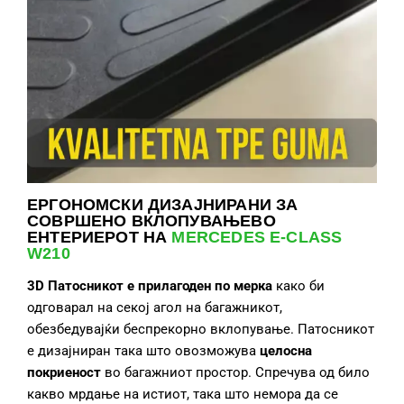
ЕРГОНОМСКИ ДИЗАЈНИРАНИ ЗА
СОВРШЕНО ВКЛОПУВАЊЕВО
ЕНТЕРИЕРОТ НА
MERCEDES E-CLASS
W210
3D Патосник
от
е
прилагоде
н по мерка
како би
одговарал на секој агол на багажникот,
обезбедувајќи беспрекорно вклопување. Патосникот
е дизајниран така што овозможува
целосн
а
покриеност
во багажниот простор. Спречува од било
какво мрдање на истиот, така што немора да се