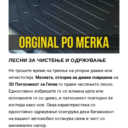
ЛЕСНИ ЗА ЧИСТЕЊЕ И ОДРЖУВАЊЕ
Не трошете време на триење на упорни дамки или
нечистотија.
Мазната, отпорна на дамки површина
на
3D Патосникот за Гепек
го прави чистењето лесно.
Едноставно избришете го со влажна крпа или
исплакнете го со црево, и патосникот повторно ќе
изгледа како нов. Оваа карактеристика со
едноставно одржување осигурува дека багажникот
на вашиот автомобил останува свеж и чист со
минимален напор.