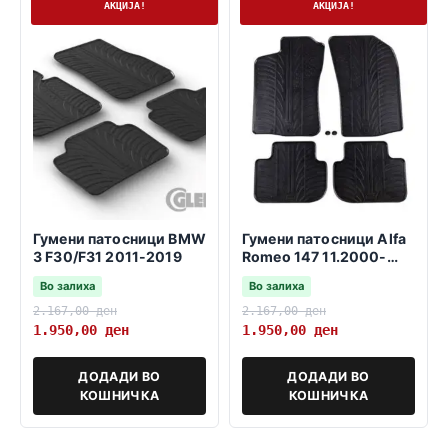
На залиха
На залиха
АКЦИЈА!
АКЦИЈА!
Гумени патосници BMW
Гумени патосници Alfa
3 F30/F31 2011-2019
Romeo 147 11.2000-
03.2010
Во залиха
Во залиха
2.167,00
ден
2.167,00
ден
1.950,00
ден
1.950,00
ден
ДОДАДИ ВО
ДОДАДИ ВО
КОШНИЧКА
КОШНИЧКА