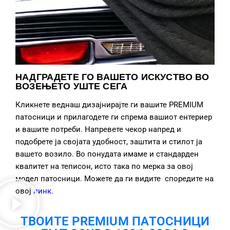
НАДГРАДЕТЕ ГО ВАШЕТО ИСКУСТВО ВО
ВОЗЕЊЕТО УШТЕ СЕГА
Кликнете веднаш дизајнирајте ги вашите PREMIUM
патосници и прилагодете ги спрема вашиот ентериер
и вашите потреби. Напревете чекор напред и
подобрете ја својата удобност, заштита и стилот ја
вашето возило. Во понудата имаме и стандарден
квалитет на теписон, исто така по мерка за овој
модел патосници. Можете да ги видите споредите на
овој
линк
.
ТВОИТЕ PREMIUM ПАТОСНИЦИ