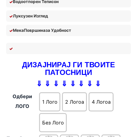
Водоотпорен Теписон
Луксузен Изглед
Мека
П
овршина
за У
добност
ДИЗАЈНИРАЈ ГИ ТВОИТЕ
ПАТОСНИЦИ
⇓ ⇓ ⇓ ⇓ ⇓ ⇓ ⇓ ⇓
Одбери
1 Лого
2 Логоa
4 Логоa
ЛОГО
Без Лого