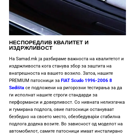
НЕСПОРЕДЛИВ КВАЛИТЕТ И
ИЗДРЖЛИВОСТ
На Samad.mk ја разбираме важноста на квалитетот и
издржливоста кога станува збор за заштита на
внатрешноста на вашето возило. Затоа, нашите
PREMIUM патосници за
FIAT Scudo 1996-2006 8
Sedišta
се подложени на ригорозни тестирања за да
ги исполнат нашите строги стандарди за
перформанси и доверливост. Со нивната нелизгачка
и гумирана подлога, овие патосници остануваат
безбедно на своето место, обезбедувајќи стабилна
подлога додека возите. Во зависност од моделот на
автомобилот, самите патосници имаат инсталирано