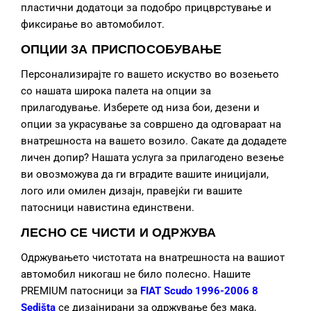
пластични додатоци за подобро прицврстување и
фиксирање во автомобилот.
ОПЦИИ ЗА ПРИСПОСОБУВАЊЕ
Персонализирајте го вашето искуство во возењето
со нашата широка палета на опции за
прилагодување. Изберете од низа бои, дезени и
опции за украсување за совршено да одговараат на
внатрешноста на вашето возило. Сакате да додадете
личен допир? Нашата услуга за прилагодено везење
ви овозможува да ги вградите вашите иницијали,
лого или омилен дизајн, правејќи ги вашите
патосници навистина единствени.
ЛЕСНО СЕ ЧИСТИ И ОДРЖУВА
Одржувањето чистотата на внатрешноста на вашиот
автомобил никогаш не било полесно. Нашите
PREMIUM патосници за
FIAT Scudo 1996-2006 8
Sedišta
се дизајнирани за одржување без мака,