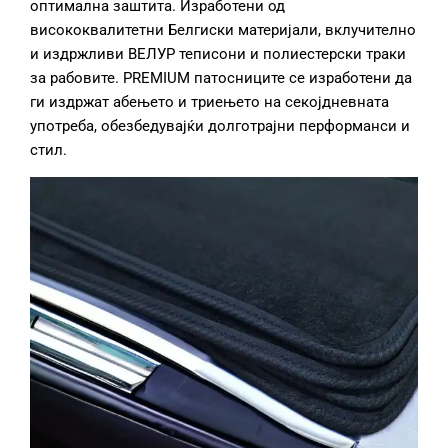
оптимална заштита. Изработени од
висококвалитетни Белгиски материјали, вклучително
и издржливи ВЕЛУР теписони и полиестерски траки
за рабовите. PREMIUM патосниците се изработени да
ги издржат абењето и триењето на секојдневната
употреба, обезбедувајќи долготрајни перформанси и
стил.