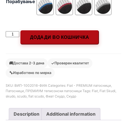
Порабување
ДОДАДИ ВО КОШНИЧКА
🚚
✓
Достава 2-3 дена
Проверен квалитет
🔧
Изработено по мерка
SKU:
ВИП-1002016-ФИА
Categories:
Fiat - PREMIUM патосници
,
Патосници
,
ПРЕМИУМ теписонски патосници
Tags:
Fiat
,
Fiat Skudi
,
skudo
,
scudo
,
fiat scudo
,
Фиат Скудо
,
Скудо
Description
Additional information