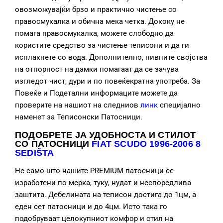
овозможувајќи брзо и практично чистење со
правосмукалка и обична мека четка. Дококу не
помага правосмукалка, можете слободно да
користите средство за чистење теписони и да ги
исплакнете со вода. Дополнително, нивните својства
на отпорност на дамки помагаат да се зачува
изгледот чист, дури и по повеќекратна употреба. За
Повеќе и Подетални информаците можете да
проверите на нашиот на следниов
линк
специјално
наменет за Теписонски Патосници.
ПОДОБРЕТЕ ЈА УДОБНОСТА И СТИЛОТ
СО ПАТОСНИЦИ
FIAT SCUDO 1996-2006 8
SEDIŠTA
Не само што нашите PREMIUM патосници се
изработени по мерка, туку, нудат и неспоредлива
заштита. Дебелината на теписон достига до 1цм, а
еден сет патосници и до 4цм. Исто така го
подобруваат целокупниот комфор и стил на