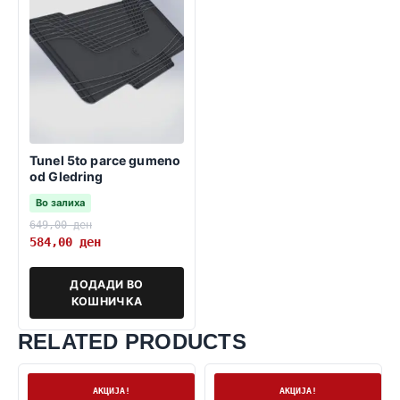
Tunel 5to parce gumeno
od Gledring
Во залиха
649,00
ден
584,00
ден
ДОДАДИ ВО
КОШНИЧКА
RELATED PRODUCTS
На залиха
На залиха
АКЦИЈА!
АКЦИЈА!