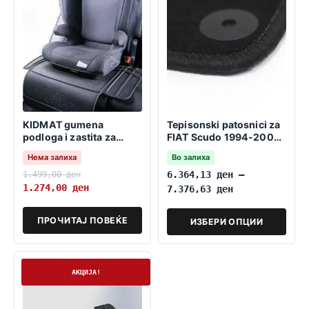
KIDMAT gumena
Tepisonski patosnici za
podloga i zastita za
FIAT Scudo 1994-2006
detsko sediste
8 Sedišta
Нема залиха
Во залиха
1.499,00
ден
6.364,13
ден
–
1.274,00
ден
7.376,63
ден
ПРОЧИТАЈ ПОВЕЌЕ
ИЗБЕРИ ОПЦИИ
На залиха
АКЦИЈА!