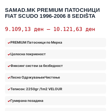
SAMAD.MK PREMIUM ПАТОСНИЦИ
FIAT SCUDO 1996-2006 8 SEDIŠTA
9.109,13
ден
–
10.121,63
ден
PREMIUM Патосници по Мерка
Целосна покриеност
Фиксинг систем за безбедност
Лесно Одржување
и
Чистењ
е
Теписон: 2250gr /1m2 VELOUR
Гумирана позадина