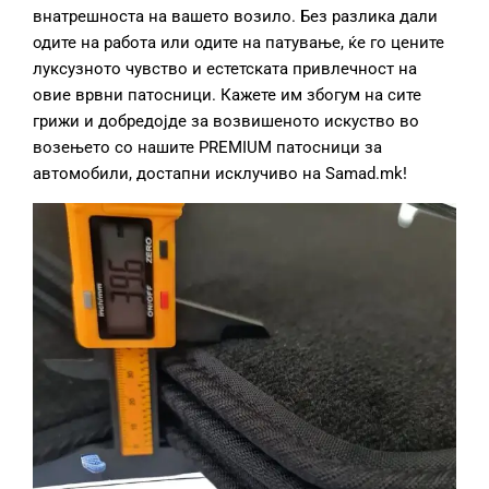
внатрешноста на вашето возило. Без разлика дали
одите на работа или одите на патување, ќе го цените
луксузното чувство и естетската привлечност на
овие врвни патосници. Кажете им збогум на сите
грижи и добредојде за возвишеното искуство во
возењето со нашите PREMIUM патосници за
автомобили, достапни исклучиво на Samad.mk!