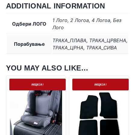
ADDITIONAL INFORMATION
1 Лого
,
2 Логоa
,
4 Логоa
,
Без
Одбери ЛОГО
Лого
ТРАКА_ПЛАВА
,
ТРАКА_ЦРВЕНА
,
Порабување
ТРАКА_ЦРНА
,
ТРАКА_СИВА
YOU MAY ALSO LIKE…
Нема залиха
На залиха
АКЦИЈА!
АКЦИЈА!