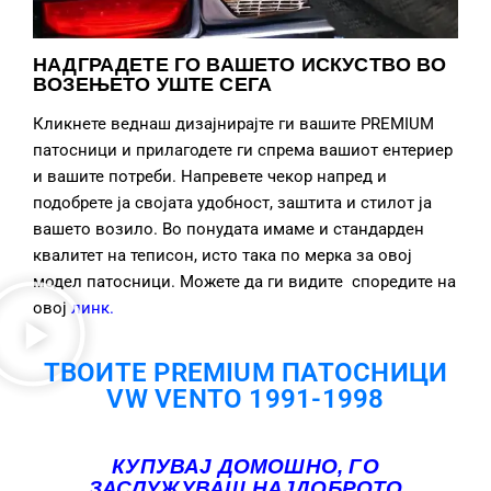
НАДГРАДЕТЕ ГО ВАШЕТО ИСКУСТВО ВО
ВОЗЕЊЕТО УШТЕ СЕГА
Кликнете веднаш дизајнирајте ги вашите PREMIUM
патосници и прилагодете ги спрема вашиот ентериер
и вашите потреби. Напревете чекор напред и
подобрете ја својата удобност, заштита и стилот ја
вашето возило. Во понудата имаме и стандарден
квалитет на теписон, исто така по мерка за овој
модел патосници. Можете да ги видите споредите на
овој
линк
.
ТВОИТЕ PREMIUM ПАТОСНИЦИ
VW VENTO 1991-1998
КУПУВАЈ ДОМОШНО, ГО
ЗАСЛУЖУВАШ НАЈДОБРОТО