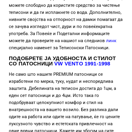
можете слободно да користите средство за чистење
теписони и да ги исплакнете со вода. Дополнително,
нивните својства на отпорност на дамки помагаат да
се зачува изгледот чист, дури и по повеќекратна
употреба. За Повеќе и Подетални информаците
можете да проверите на нашиот на следниов
линк
специјално наменет за Теписонски Патосници.
ПОДОБРЕТЕ ЈА УДОБНОСТА И СТИЛОТ
СО ПАТОСНИЦИ
VW VENTO 1991-1998
Не само што нашите PREMIUM патосници се
изработени по мерка, туку, нудат и неспоредлива
заштита. Дебелината на теписон достига до 1цм, а
еден сет патосници и до 4цм. Исто така го
подобруваат целокупниот комфор и стил на
внатрешноста на вашето возило. Без разлика дали
одите на работа или одите на патување, ќе го цените
луксузното чувство и естетската привлечност на
овие врвни патосници. Кажете им збогум на сите