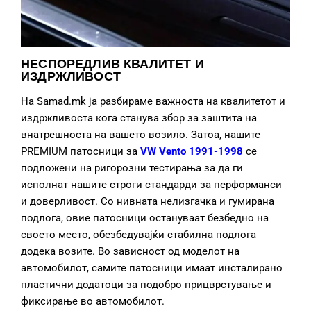
НЕСПОРЕДЛИВ КВАЛИТЕТ И
ИЗДРЖЛИВОСТ
На Samad.mk ја разбираме важноста на квалитетот и
издржливоста кога станува збор за заштита на
внатрешноста на вашето возило. Затоа, нашите
PREMIUM патосници за
VW Vento 1991-1998
се
подложени на ригорозни тестирања за да ги
исполнат нашите строги стандарди за перформанси
и доверливост. Со нивната нелизгачка и гумирана
подлога, овие патосници остануваат безбедно на
своето место, обезбедувајќи стабилна подлога
додека возите. Во зависност од моделот на
автомобилот, самите патосници имаат инсталирано
пластични додатоци за подобро прицврстување и
фиксирање во автомобилот.