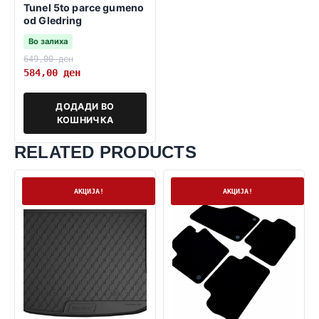
Tunel 5to parce gumeno
od Gledring
Во залиха
649,00
ден
584,00
ден
ДОДАДИ ВО
КОШНИЧКА
RELATED PRODUCTS
На залиха
На залиха
АКЦИЈА!
АКЦИЈА!