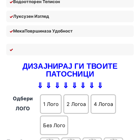
Водоотпорен Теписон
Луксузен Изглед
Мека
П
овршина
за У
добност
ДИЗАЈНИРАЈ ГИ ТВОИТЕ
ПАТОСНИЦИ
⇓ ⇓ ⇓ ⇓ ⇓ ⇓ ⇓ ⇓
Одбери
1 Лого
2 Логоa
4 Логоa
ЛОГО
Без Лого