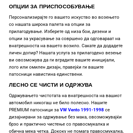
ОПЦИИ ЗА ПРИСПОСОБУВАЊЕ
Персонализирајте го вашето искуство во возењето
со нашата широка палета на опции за
прилагодување. Изберете од низа бои, дезени и
опции за украсување за совршено да одговараат на
внатрешноста на вашето возило. Сакате да додадете
личен допир? Нашата услуга за прилагодено везење
ви овозможува да ги вградите вашите иницијали,
лого или омилен дизајн, правејќи ги вашите
патосници навистина единствени.
ЛЕСНО СЕ ЧИСТИ И ОДРЖУВА
Одржувањето чистотата на внатрешноста на вашиот
автомобил никогаш не било полесно. Нашите
PREMIUM патосници за
VW Vento 1991-1998
се
дизајнирани за одржување без мака, овозможувајќи
брзо и практично чистење со правосмукалка и
обична мека четка. Дококу не помага правосмукалка,