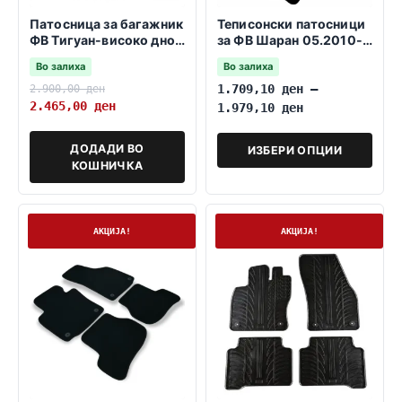
Патосница за багажник
Теписонски патосници
ФВ Тигуан-високо дно
за ФВ Шаран 05.2010->
2007-03.2016
ДВА РЕДА
Во залиха
Во залиха
2.900,00
ден
1.709,10
ден
–
2.465,00
ден
1.979,10
ден
ДОДАДИ ВО
ИЗБЕРИ ОПЦИИ
КОШНИЧКА
На залиха
На залиха
АКЦИЈА!
АКЦИЈА!