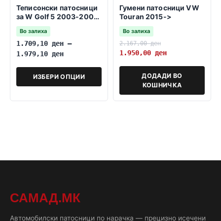
Теписонски патосници
Гумени патосници VW
за W Golf 5 2003-2009
Touran 2015->
-fiksiranje na pritiskanje
Во залиха
Во залиха
1.709,10
ден
–
2.167,00
ден
1.950,00
ден
1.979,10
ден
ДОДАДИ ВО
ИЗБЕРИ ОПЦИИ
КОШНИЧКА
САМАД.МК
Автомобилски патосници по нарачка — прецизно исечени