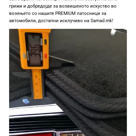
грижи и добредојде за возвишеното искуство во
возењето со нашите PREMIUM патосници за
автомобили, достапни исклучиво на Samad.mk!