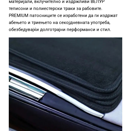
материјали, вклучително и издржливи ВЕЛУР
теписони и полиестерски траки за рабовите.
PREMIUM патосниците се изработени да ги издржат
абењето и триењето на секојдневната употреба,
обезбедувајќи долготрајни перформанси и стил.