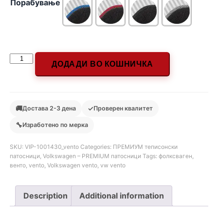
Порабување
ДОДАДИ ВО КОШНИЧКА
🚚
✓
Достава 2-3 дена
Проверен квалитет
🔧
Изработено по мерка
SKU:
VIP-1001430_vento
Categories:
ПРЕМИУМ теписонски
патосници
,
Volkswagen – PREMIUM патосници
Tags:
фолксваген
,
венто
,
vento
,
Volkswagen vento
,
vw vento
Description
Additional information