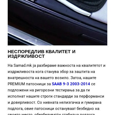
НЕСПОРЕДЛИВ КВАЛИТЕТ И
ИЗДРЖЛИВОСТ
На Samad.mk ја разбираме важноста на квалитетот и
издржливоста кога станува збор за заштита на
внатрешноста на вашето возило. Затоа, нашите
PREMIUM патосници за
SAAB 9-3 2003-2014
се
подложени на ригорозни тестирања за да ги
исполнат нашите строги стандарди за перформанси
и доверливост. Со нивната нелизгачка и гумирана
подлога, овие патосници остануваат безбедно на
своето место, обезбедувајќи стабилна подлога