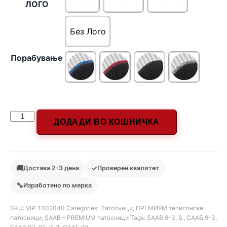
ЛОГО
Без Лого
Порабување
ДОДАДИ ВО КОШНИЧКА
🚚
✓
Достава 2-3 дена
Проверен квалитет
🔧
Изработено по мерка
SKU:
VIP-1002040
Categories:
Патосници
,
ПРЕМИУМ теписонски
патосници
,
SAAB – PREMIUM патосници
Tags:
SAAB 9-3
,
6.
,
СААБ 9-3
,