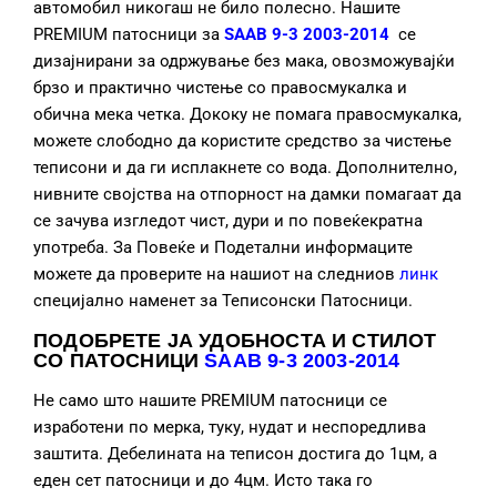
автомобил никогаш не било полесно. Нашите
PREMIUM патосници за
SAAB 9-3 2003-2014
се
дизајнирани за одржување без мака, овозможувајќи
брзо и практично чистење со правосмукалка и
обична мека четка. Дококу не помага правосмукалка,
можете слободно да користите средство за чистење
теписони и да ги исплакнете со вода. Дополнително,
нивните својства на отпорност на дамки помагаат да
се зачува изгледот чист, дури и по повеќекратна
употреба. За Повеќе и Подетални информаците
можете да проверите на нашиот на следниов
линк
специјално наменет за Теписонски Патосници.
ПОДОБРЕТЕ ЈА УДОБНОСТА И СТИЛОТ
СО ПАТОСНИЦИ
SAAB 9-3 2003-2014
Не само што нашите PREMIUM патосници се
изработени по мерка, туку, нудат и неспоредлива
заштита. Дебелината на теписон достига до 1цм, а
еден сет патосници и до 4цм. Исто така го