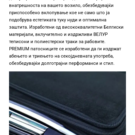
внатрешноста на вашето возило, обезбедувајќи
приспособено вклопување кое не само што ја
подобрува естетиката туку нуди и оптимална
заштита. Изработени од висококвалитетни Белгиски
материјали, вклучително и издржливи ВЕЛУР
теписони и полиестерски траки за рабовите.
PREMIUM патосниците се изработени да ги издржат
абењето и триењето на секојдневната употреба,
обезбедувајќи долготрајни перформанси и стил.