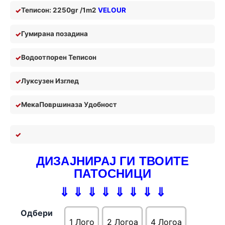
Теписон: 2250gr /1m2
VELOUR
Гумирана позадина
Водоотпорен Теписон
Луксузен Изглед
Мека
П
овршина
за У
добност
ДИЗАЈНИРАЈ ГИ ТВОИТЕ
ПАТОСНИЦИ
⇓ ⇓ ⇓ ⇓ ⇓ ⇓ ⇓ ⇓
Одбери
1 Лого
2 Логоa
4 Логоa