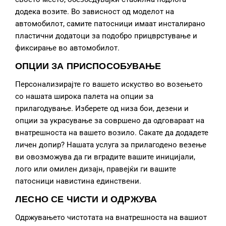
додека возите. Во зависност од моделот на
автомобилот, самите патосници имаат инсталирано
пластични додатоци за подобро прицврстување и
фиксирање во автомобилот.
ОПЦИИ ЗА ПРИСПОСОБУВАЊЕ
Персонализирајте го вашето искуство во возењето
со нашата широка палета на опции за
прилагодување. Изберете од низа бои, дезени и
опции за украсување за совршено да одговараат на
внатрешноста на вашето возило. Сакате да додадете
личен допир? Нашата услуга за прилагодено везење
ви овозможува да ги вградите вашите иницијали,
лого или омилен дизајн, правејќи ги вашите
патосници навистина единствени.
ЛЕСНО СЕ ЧИСТИ И ОДРЖУВА
Одржувањето чистотата на внатрешноста на вашиот