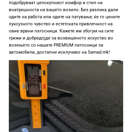
подобруваат целокупниот комфор и стил на
внатрешноста на вашето возило. Без разлика дали
одите на работа или одите на патување, ќе го цените
луксузното чувство и естетската привлечност на
овие врвни патосници. Кажете им збогум на сите
грижи и добредојде за возвишеното искуство во
возењето со нашите PREMIUM патосници за
автомобили, достапни исклучиво на Samad.mk!