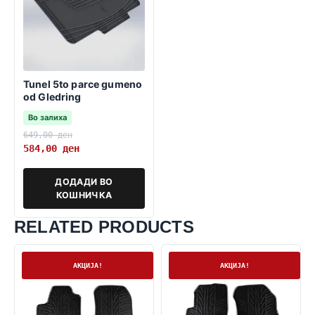
Tunel 5to parce gumeno
od Gledring
Во залиха
649,00
ден
584,00
ден
ДОДАДИ ВО
КОШНИЧКА
RELATED PRODUCTS
На залиха
На залиха
АКЦИЈА!
АКЦИЈА!