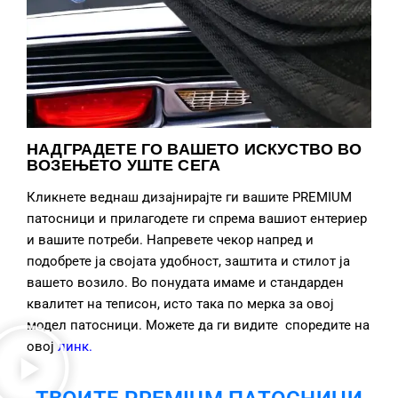
НАДГРАДЕТЕ ГО ВАШЕТО ИСКУСТВО ВО
ВОЗЕЊЕТО УШТЕ СЕГА
Кликнете веднаш дизајнирајте ги вашите PREMIUM
патосници и прилагодете ги спрема вашиот ентериер
и вашите потреби. Напревете чекор напред и
подобрете ја својата удобност, заштита и стилот ја
вашето возило. Во понудата имаме и стандарден
квалитет на теписон, исто така по мерка за овој
модел патосници. Можете да ги видите споредите на
овој
линк
.