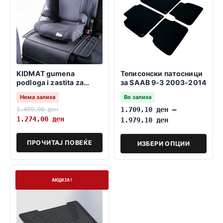
KIDMAT gumena
Теписонски патосници
podloga i zastita za
за SAAB 9-3 2003-2014
detsko sediste
Нема залиха
Во залиха
1.499,00
ден
1.709,10
ден
–
1.274,00
ден
1.979,10
ден
ПРОЧИТАЈ ПОВЕЌЕ
ИЗБЕРИ ОПЦИИ
На залиха
АКЦИЈА!