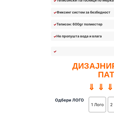
Теписонски Патосници по Мерка
Фиксинг систем за безбедност
Теписон: 600gr полиестер
Не пропушта вода и влага
ДИЗАЈНИР
ПА
⇓ ⇓ ⇓
Одбери ЛОГО
1 Лого
2