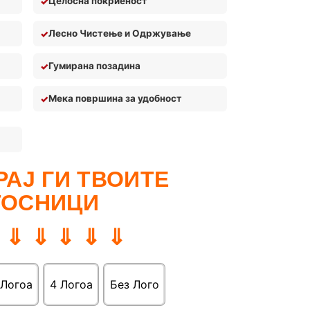
Целосна покриеност
Лесно Чистење и Одржување
Гумирана позадина
Мека површина за удобност
АЈ ГИ ТВОИТЕ
ТОСНИЦИ
 ⇓ ⇓ ⇓ ⇓ ⇓
 Логоa
4 Логоa
Без Лого