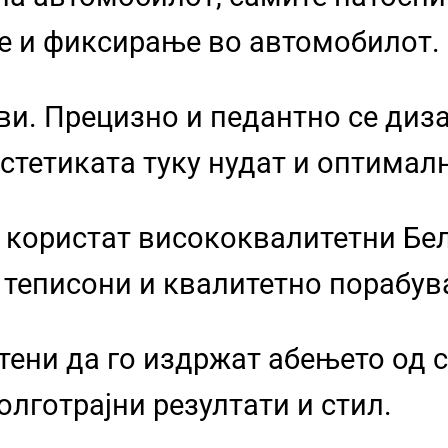
е и фиксирање во автомобилот.
и. Прецизно и педантно се диза
стетиката туку нудат и оптимал
 користат висококвалитетни Бел
 теписони и квалитетно порабув
тени да го издржат абењето од 
олготрајни резултати и стил.