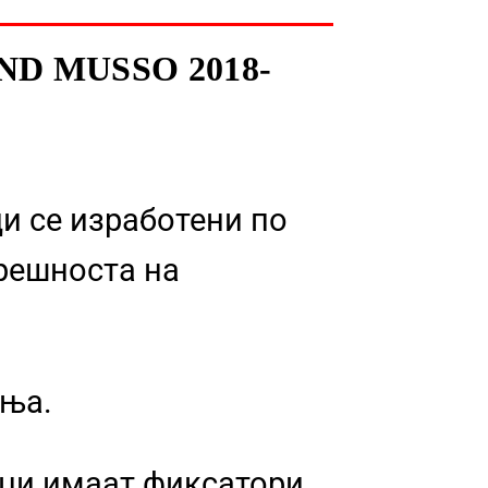
 MUSSO 2018-
и се изработени по
решноста на
ања.
ици имаат фиксатори