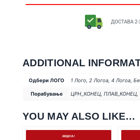
ДОСТАВА 2-
ADDITIONAL INFORMA
Одбери ЛОГО
1 Лого
,
2 Логоa
,
4 Логоa
,
Бе
Порабување
ЦРН_КОНЕЦ
,
ПЛАВ_КОНЕЦ
,
YOU MAY ALSO LIKE…
На залиха
Нема за
АКЦИЈА!