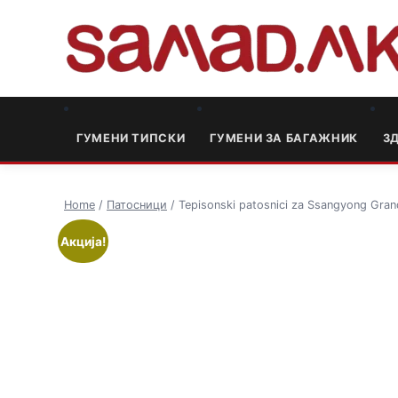
ГУМЕНИ ТИПСКИ
ГУМЕНИ ЗА БАГАЖНИК
3
Home
/
Патосници
/ Tepisonski patosnici za Ssangyong Gr
Акција!