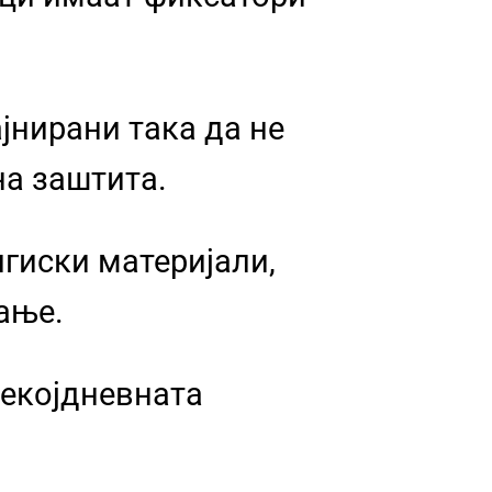
јнирани така да не
на заштита.
гиски материјали,
ање.
секојдневната