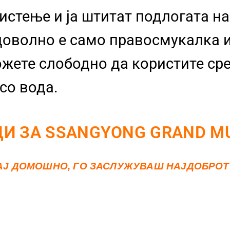
чистење и ја штитат подлогата н
оволно е само правосмукалка и
ожете слободно да користите ср
со вода.
И ЗА SSANGYONG GRAND MU
АЈ ДОМОШНО, ГО ЗАСЛУЖУВАШ НАЈДОБРО