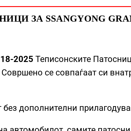
ИЦИ ЗА SSANGYONG GRAND
018-2025
Теписонските Патосниц
 Совршено се совпаѓаат си внат
т без дополнителни прилагодув
на автомобилот, самите патосн