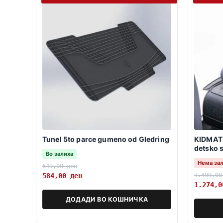
Tunel 5to parce gumeno od Gledring
KIDMAT 
detsko 
Во залиха
Нема за
649,00
ден
1.499,0
584,00
ден
1.274,
ДОДАДИ ВО КОШНИЧКА