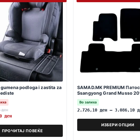
gumena podloga i zastita za
SAMAD.MK PREMIUM Патос
sediste
Ssangyong Grand Musso 20
2025
лиха
Во залиха
0
ден
2.726,10
ден
–
3.086,10
д
00
ден
ИЗБЕРИ ОПЦИИ
ПРОЧИТАЈ ПОВЕЌЕ