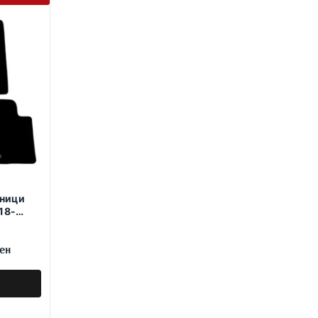
ници
18-
ен