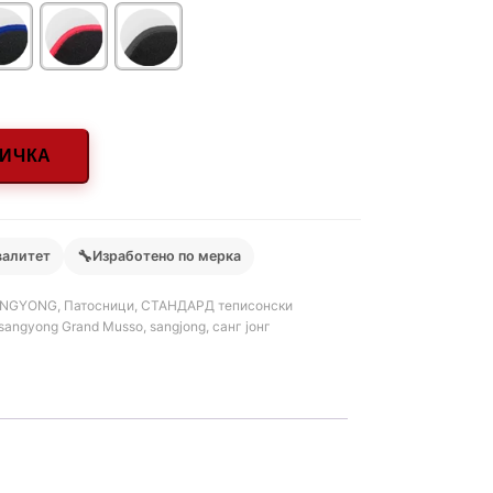
НИЧКА
🔧
валитет
Изработено по мерка
ANGYONG
,
Патосници
,
СТАНДАРД теписонски
sangyong Grand Musso
,
sangjong
,
санг јонг