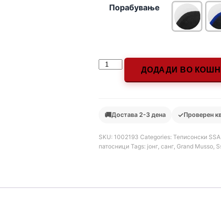
Порабување
ДОДАДИ ВО КОШ
🚚
✓
Достава 2-3 дена
Проверен к
SKU:
1002193
Categories:
Теписонски SS
патосници
Tags:
јонг
,
санг
,
Grand Musso
,
S