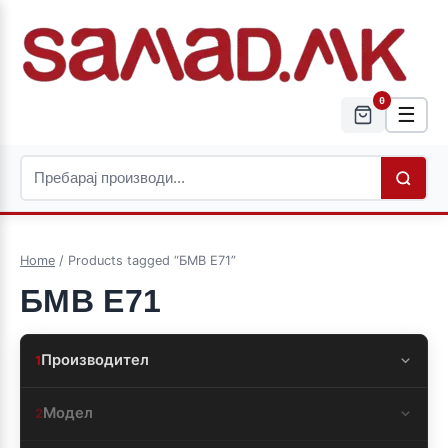
0
☰
Home
/ Products tagged “БМВ Е71”
БМВ Е71
Производител
1
Модел
2