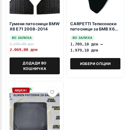
Гумени патосници BMW
CARPETTI Теписонски
X6 E71 2008-2014
патосници за БМВ Х6
E71 05.2008-01.2014
ВО ЗАЛИХА
ВО ЗАЛИХА
2.299,00
ден
1.709,10
ден
–
2.069,00
ден
1.979,10
ден
ДОДАДИ ВО
ИЗБЕРИ ОПЦИИ
КОШНИЧКА
НА ЗАЛИХА
АКЦИЈА!