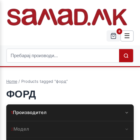
0
☰
Home
/ Products tagged “форд”
ФОРД
Производител
1
Модел
2