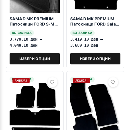
SAMAD.MK PREMIUM
SAMAD.MK PREMIUM
Патосници FORD S-Max
Патосници FORD Galaxy
2015-2023 7 Sedista
1995-2006 7 Sedista
ВО ЗАЛИХА
ВО ЗАЛИХА
Fiksatori na vrtenje
3.779,10
ден
–
3.419,10
ден
–
4.049,10
ден
3.689,10
ден
ИЗБЕРИ ОПЦИИ
ИЗБЕРИ ОПЦИИ
НА ЗАЛИХА
НА ЗАЛИХА
АКЦИЈА!
АКЦИЈА!