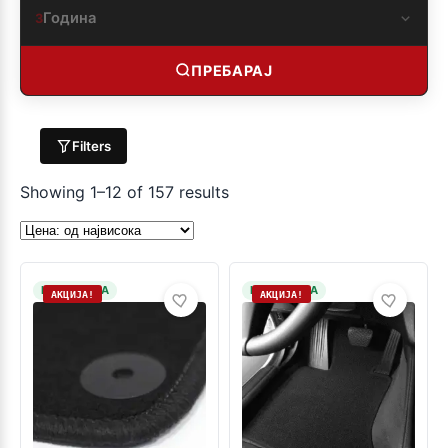
Година
3
ПРЕБАРАЈ
Filters
Showing 1–12 of 157 results
НА ЗАЛИХА
НА ЗАЛИХА
АКЦИЈА!
АКЦИЈА!