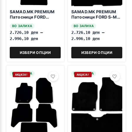
SAMAD.MK PREMIUM
SAMAD.MK PREMIUM
Патосници FORD
Патосници FORD S-Max
Ranger 2011-2015
2010-2015
ВО ЗАЛИХА
ВО ЗАЛИХА
2.726,10
ден
–
2.726,10
ден
–
2.996,10
ден
2.996,10
ден
ИЗБЕРИ ОПЦИИ
ИЗБЕРИ ОПЦИИ
НА ЗАЛИХА
НА ЗАЛИХА
АКЦИЈА!
АКЦИЈА!