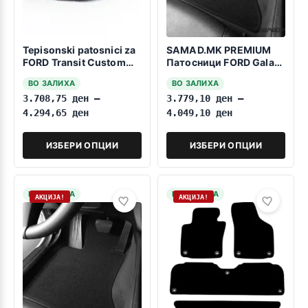
Tepisonski patosnici za
SAMAD.MK PREMIUM
FORD Transit Custom
Патосници FORD Galaxy
2023->Vtor+Tret Red
2015-2023 7 Sedišta
ВО ЗАЛИХА
ВО ЗАЛИХА
3.708,75
ден
–
3.779,10
ден
–
4.294,65
ден
4.049,10
ден
ИЗБЕРИ ОПЦИИ
ИЗБЕРИ ОПЦИИ
НА ЗАЛИХА
НА ЗАЛИХА
АКЦИЈА!
АКЦИЈА!