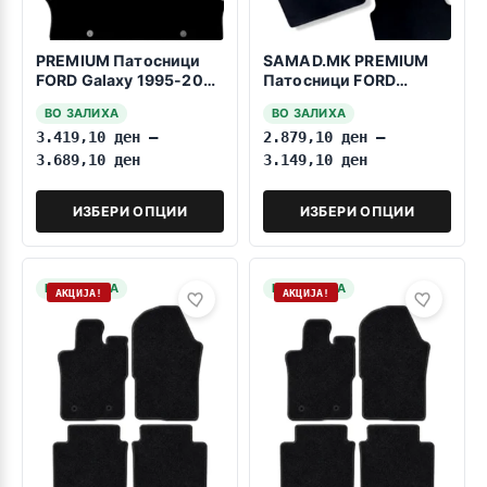
PREMIUM Патосници
SAMAD.MK PREMIUM
FORD Galaxy 1995-2006
Патосници FORD
7 Sedista Fiksatori na
ESCORT COSWORTH
ВО ЗАЛИХА
ВО ЗАЛИХА
stiskanje
1992-1996
3.419,10
ден
–
2.879,10
ден
–
3.689,10
ден
3.149,10
ден
ИЗБЕРИ ОПЦИИ
ИЗБЕРИ ОПЦИИ
НА ЗАЛИХА
НА ЗАЛИХА
АКЦИЈА!
АКЦИЈА!