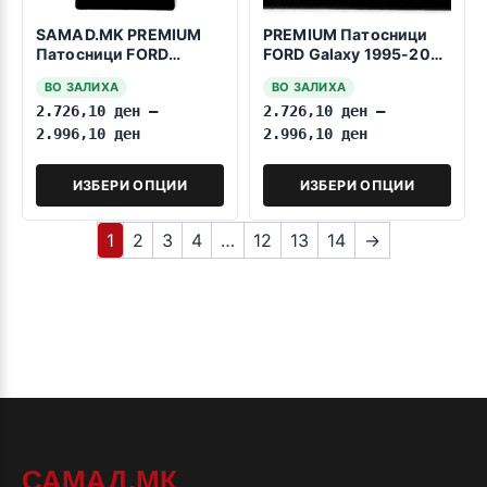
SAMAD.MK PREMIUM
PREMIUM Патосници
Патосници FORD
FORD Galaxy 1995-2006
Ranger 2015-2023
5 Sedista Fiksatori na
ВО ЗАЛИХА
ВО ЗАЛИХА
stiskanje
2.726,10
ден
–
2.726,10
ден
–
2.996,10
ден
2.996,10
ден
ИЗБЕРИ ОПЦИИ
ИЗБЕРИ ОПЦИИ
1
2
3
4
…
12
13
14
→
САМАД.МК