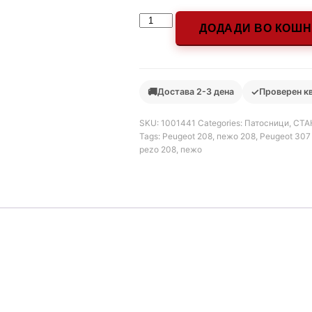
ДОДАДИ ВО КОШ
🚚
✓
Достава 2-3 дена
Проверен к
SKU:
1001441
Categories:
Патосници
,
СТА
Tags:
Peugeot 208
,
пежо 208
,
Peugeot 307
pezo 208
,
пежо