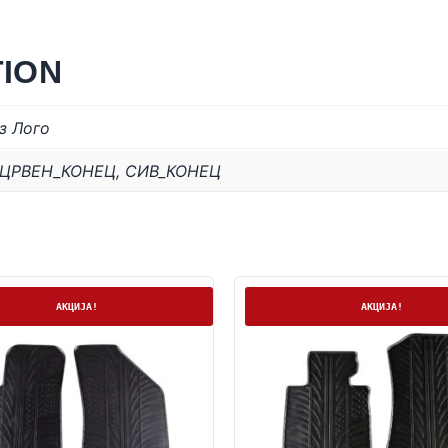
TION
з Лого
ЦРВЕН_КОНЕЦ
,
СИВ_КОНЕЦ
а
На залиха
АКЦИЈА!
АКЦИЈА!