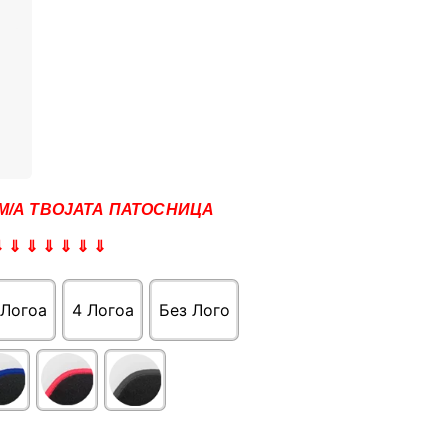
М/А ТВОЈАТА ПАТОСНИЦА
⇓ ⇓ ⇓ ⇓ ⇓ ⇓ ⇓
 Логоa
4 Логоa
Без Лого