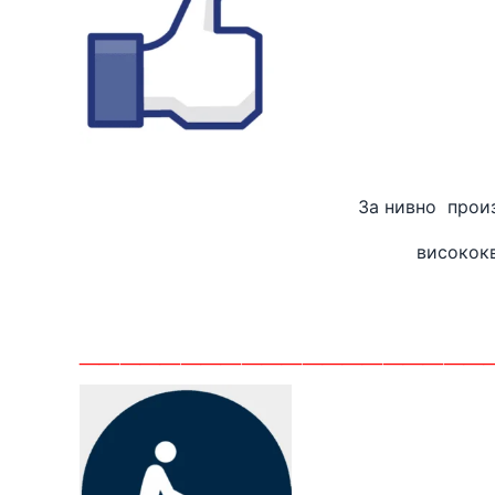
За нивно
високок
_______
_____________