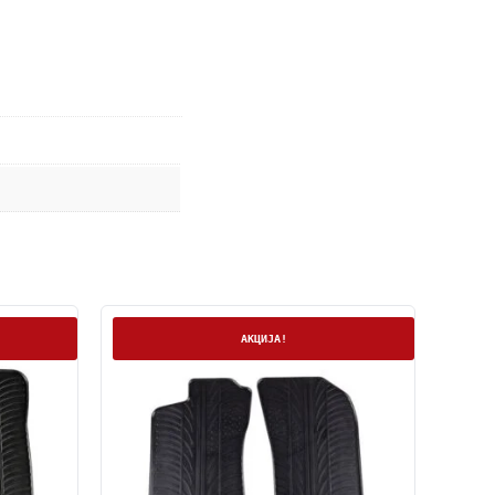
На залиха
АКЦИЈА!