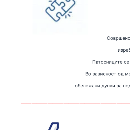
Совршено
изра
Патосниците се
Во зависност од м
обележани дупки за п
____________________