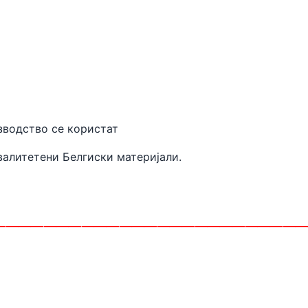
 производство се користат
валитетени
Белгиски материјали.
________________________