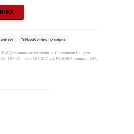
НИЧКА
🔧
валитет
Изработено по мерка
НДАРД теписонски патосници
,
Теписонски Peugeot
 CC. 307 CC
,
пежо 307
,
307 ЦЦ
,
PEUGEOT
,
peugeot 307
,