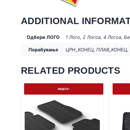
ADDITIONAL INFORMA
Одбери ЛОГО
1 Лого
,
2 Логоa
,
4 Логоa
,
Бе
Порабување
ЦРН_КОНЕЦ
,
ПЛАВ_КОНЕЦ
,
RELATED PRODUCTS
На залиха
На залих
АКЦИЈА!