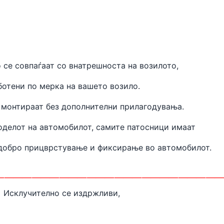
 се совпаѓаат
со внатрешноста на
возилото,
ботени
по мерка на вашето возило.
 монтираат без дополнителни прилагодувања.
оделот на автомобилот, самите патосници имаат
одобро прицврстување и фиксирање во автомобилот.
________________________
Исклучително се издржливи,