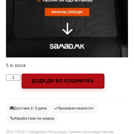
5 in stock
ДОДАДИ ВО КОШНИЧКА
🚚
✓
Достава 2-3 дена
Проверен квалитет
🔧
Изработено по мерка
SKU:
Г0031
Categories:
Патосници
,
Гумени патосници типски
,