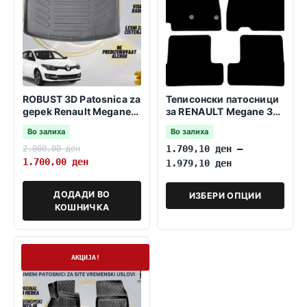
ROBUST 3D Patosnica za
Теписонски патосници
gepek Renault Megane
за RENAULT Megane 3
2008-2016 HB/coupe
Hathcback 2009-2016
Во залиха
Во залиха
MK3
2.000,00
ден
1.709,10
ден
–
1.700,00
ден
1.979,10
ден
ДОДАДИ ВО
ИЗБЕРИ ОПЦИИ
КОШНИЧКА
На залиха
АКЦИЈА!