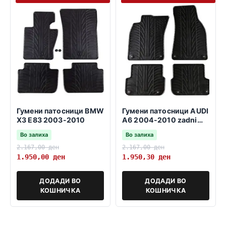
Гумени патосници BMW
Гумени патосници AUDI
X3 E83 2003-2010
A6 2004-2010 zadni
fiksatori 37,5cm
Во залиха
Во залиха
2.167,00
ден
2.167,00
ден
1.950,00
ден
1.950,30
ден
ДОДАДИ ВО
ДОДАДИ ВО
КОШНИЧКА
КОШНИЧКА