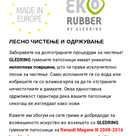
ЛЕСНО ЧИСТЕЊЕ И ОДРЖУВАЊЕ
Заборавете на долготрајните процедури за чистење!
GLEDRING
гумените патосници
имаат уникатна
нелеплива површина
, што ги прави исклучително
лесни за чистење. Само исплакнете ги со вода или
избришете ги со влажна крпа за да ги отстраните
нечистотиите и дамките. Оваа едноставна
одржливост гарантира дека вашите патосници
секогаш ќе изгледаат како нови.
Кажете им збогум на сите грижи и добредојде за
возвишеното искуство во возењето со
GLEDRING
гумените патосници за
Renault Megane III 2008-2016