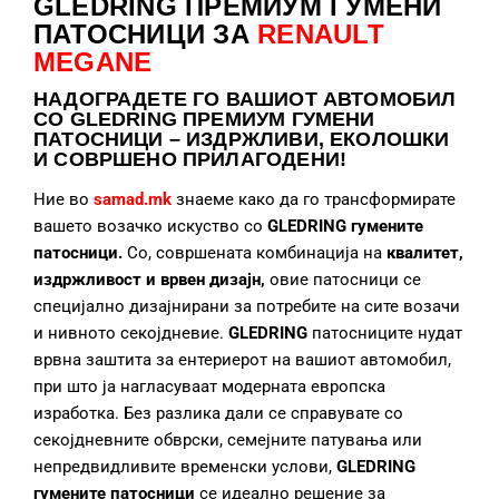
GLEDRING ПРЕМИУМ ГУМЕНИ
ПАТОСНИЦИ ЗА
RENAULT
MEGANE
НАДОГРАДЕТЕ
ГО ВАШИОТ АВТОМОБИЛ
СО GLEDRING ПРЕМИУМ ГУМЕНИ
ПАТОСНИЦИ – ИЗДРЖЛИВИ, ЕКОЛОШКИ
И СОВРШЕНО ПРИЛАГОДЕНИ!
Ние во
samad.mk
знаеме како да го трансформирате
вашето возачко искуство со
GLEDRING гумените
патосници.
Со, совршената комбинација на
квалитет,
издржливост и врвен дизајн,
овие патосници се
специјално дизајнирани за потребите на сите возачи
и нивното секојдневие.
GLEDRING
патосниците нудат
врвна заштита за ентериерот на вашиот автомобил,
при што ја нагласуваат модерната европска
изработка. Без разлика дали се справувате со
секојдневните обврски, семејните патувања или
непредвидливите временски услови,
GLEDRING
гумените патосници
се идеално решение за