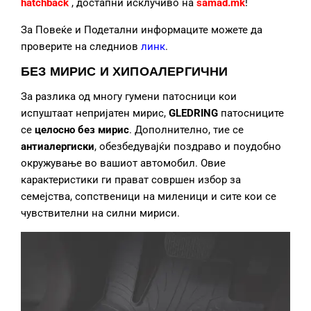
hatchback
, достапни исклучиво на
samad.mk
!
За Повеќе и Подетални информаците можете да
проверите на следниов
линк
.
БЕЗ МИРИС И ХИПОАЛЕРГИЧНИ
За разлика од многу гумени патосници кои
испуштаат непријатен мирис,
GLEDRING
патосниците
се
целосно без мирис
. Дополнително, тие се
антиалергиски
, обезбедувајќи поздраво и поудобно
окружување во вашиот автомобил. Овие
карактеристики ги прават совршен избор за
семејства, сопственици на миленици и сите кои се
чувствителни на силни мириси.