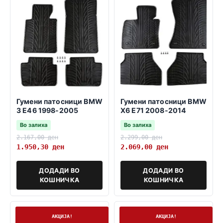
Гумени патосници BMW
Гумени патосници BMW
3 E46 1998-2005
X6 E71 2008-2014
Во залиха
Во залиха
2.167,00
ден
2.299,00
ден
1.950,30
ден
2.069,00
ден
ДОДАДИ ВО
ДОДАДИ ВО
КОШНИЧКА
КОШНИЧКА
На залиха
На залиха
АКЦИЈА!
АКЦИЈА!