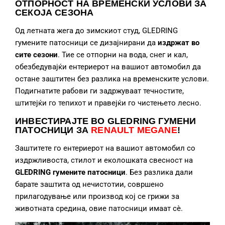
ОТПОРНОСТ НА ВРЕМЕНСКИ УСЛОВИ ЗА
СЕКОЈА СЕЗОНА
Од летната жега до зимскиот студ, GLEDRING
гумените патосници се дизајнирани да
издржат во
сите сезони
. Тие се отпорни на вода, снег и кал,
обезбедувајќи ентериерот на вашиот автомобил да
остане заштитен без разлика на временските услови.
Подигнатите рабови ги задржуваат течностите,
штитејќи го тепихот и правејќи го чистењето лесно.
ИНВЕСТИРАЈТЕ ВО GLEDRING ГУМЕНИ
ПАТОСНИЦИ
ЗА
RENAULT MEGANE
!
Заштитете го ентериерот на вашиот автомобил со
издржливоста, стилот и еколошката свесност на
GLEDRING гумените патосници
. Без разлика дали
барате заштита од нечистотии, совршено
прилагодување или производ кој се грижи за
животната средина, овие патосници имаат сè.