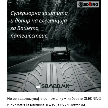
Не се задоволувајте со помалку – изберете GLEDRING
и искусете ја разликата што ја носи премиум