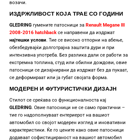
возачи.
ИЗДРЖЛИВОСТ КОЈА ТРАЕ СО ГОДИНИ
GLEDRING
гумените патосници за
Renault Megane III
2008-2016 hatchback
се направени да издржат
најтешки услови
. Тие се високо отпорни на абење,
обезбедувајќи долготрајна заштита дури и при
интензивна употреба. Без разлика дали се работи за
екстремна топлина, студ или обилни дождови, овие
патосници се дизајнирани да издржат без да пукаат,
се деформираат или ја губат својата форма.
МОДЕРЕН И ФУТУРИСТИЧКИ ДИЗАЈН
Стилот се среќава со функционалноста кај
GLEDRING
. Овие патосници не се само практични –
тие го надополнуваат ентериерот на вашиот
автомобил со својот модерен изглед и иновативни
карактеристики. Ќе го цените како овие патосници
додаваат софистицираност на вашиот автомобил