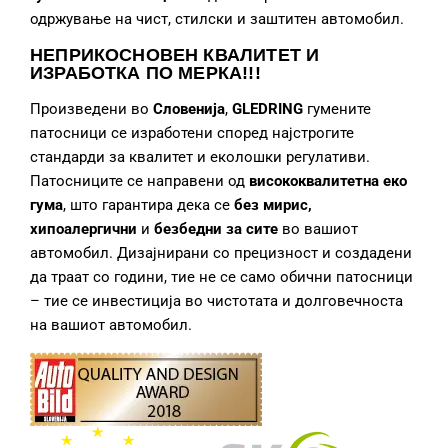
одржување на чист, стилски и заштитен автомобил.
НЕПРИКОСНОВЕН КВАЛИТЕТ И
ИЗРАБОТКА
ПО МЕРКА!!!
Произведени во
Словенија
,
GLEDRING
гумените
патосници се изработени според најстрогите
стандарди за квалитет и еколошки регулативи.
Патосниците се направени од
висококвалитетна еко
гума
, што гарантира дека се
без мирис,
хипоалергични
и
безбедни за сите
во вашиот
автомобил. Дизајнирани со прецизност и создадени
да траат со години, тие не се само обични патосници
– тие се инвестиција во чистотата и долговечноста
на вашиот автомобил.