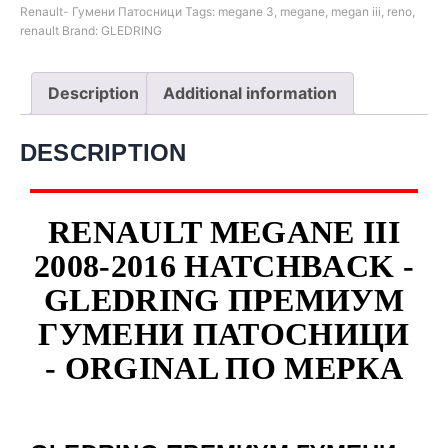
Renault- Гумени Патосници
Tags:
megane 3
,
megane
,
megan iii
,
reno
,
renault
Brand:
GLEDRING
Description
Additional information
DESCRIPTION
RENAULT MEGANE III
2008-2016 HATCHBACK -
GLEDRING ПРЕМИУМ
ГУМЕНИ ПАТОСНИЦИ
- ORGINAL ПО МЕРКА