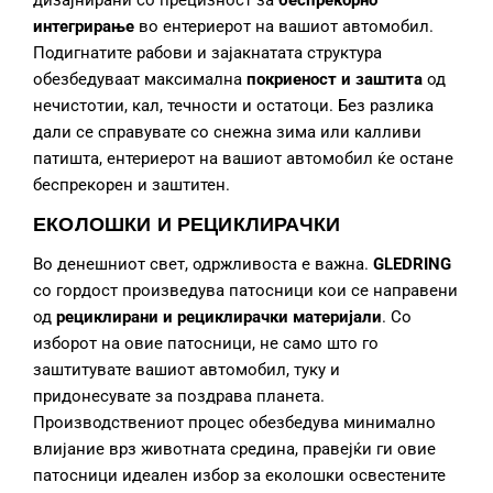
дизајнирани со прецизност за
беспрекорно
интегрирање
во ентериерот на вашиот автомобил.
Подигнатите рабови и зајакнатата структура
обезбедуваат максимална
покриеност и заштита
од
нечистотии, кал, течности и остатоци. Без разлика
дали се справувате со снежна зима или калливи
патишта, ентериерот на вашиот автомобил ќе остане
беспрекорен и заштитен.
ЕКОЛОШКИ И РЕЦИКЛИРАЧКИ
Во денешниот свет, одржливоста е важна.
GLEDRING
со гордост произведува патосници кои се направени
од
рециклирани и рециклирачки материјали
. Со
изборот на овие патосници, не само што го
заштитувате вашиот автомобил, туку и
придонесувате за поздрава планета.
Производствениот процес обезбедува минимално
влијание врз животната средина, правејќи ги овие
патосници идеален избор за еколошки освестените