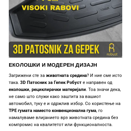
ЕКОЛОШКИ И МОДЕРЕН ДИЗАЈН
Загрижени сте за
животната средина
? И ние сме исто
така.
3D Патосник за Гепек
Робуст
е направен од
еколошки, рециклирачки материјали
. Тоа значи дека,
не само што служи како заштита за вашиот
автомобил, туку е и одржлив избор. Со користење на
TPE гумата наместо конвенционална гума
, го
намалуваме влијанието врз животната средина без
компромис на квалитетот или функционалноста.