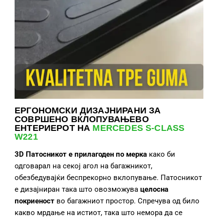
ЕРГОНОМСКИ ДИЗАЈНИРАНИ ЗА
СОВРШЕНО ВКЛОПУВАЊЕВО
ЕНТЕРИЕРОТ НА
MERCEDES S-CLASS
W221
3D Патосник
от
е
прилагоде
н по мерка
како би
одговарал на секој агол на багажникот,
обезбедувајќи беспрекорно вклопување. Патосникот
е дизајниран така што овозможува
целосн
а
покриеност
во багажниот простор. Спречува од било
какво мрдање на истиот, така што немора да се