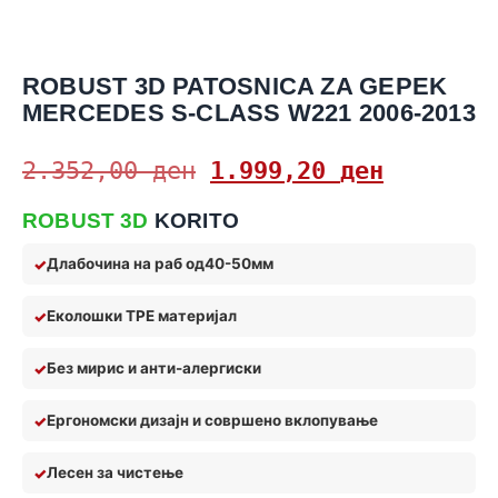
ROBUST 3D PATOSNICA ZA GEPEK
MERCEDES S-CLASS W221 2006-2013
2.352,00
ден
1.999,20
ден
ROBUST 3D
KORITO
Длабочина на раб од
40-50мм
Еколошки TPE материјал
Без мирис и анти
-алерги
ски
Ергономски дизајн и совршено вклопување
Лес
ен за чистење