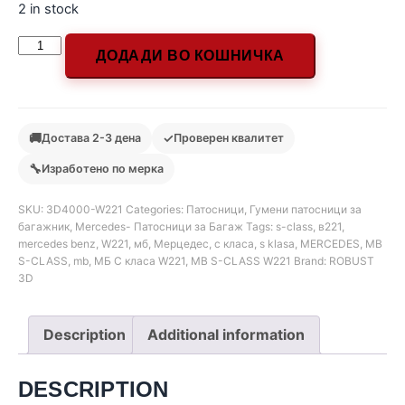
2 in stock
ДОДАДИ ВО КОШНИЧКА
🚚
✓
Достава 2-3 дена
Проверен квалитет
🔧
Изработено по мерка
SKU:
3D4000-W221
Categories:
Патосници
,
Гумени патосници за
багажник
,
Mercedes- Патосници за Багаж
Tags:
s-class
,
в221
,
mercedes benz
,
W221
,
мб
,
Мерцедес
,
с класа
,
s klasa
,
MERCEDES
,
MB
S-CLASS
,
mb
,
МБ С класа W221
,
MB S-CLASS W221
Brand:
ROBUST
3D
Description
Additional information
DESCRIPTION