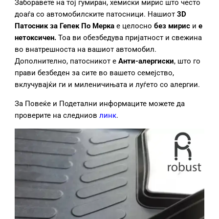
Заборавете на тој гумиран, хемиски мирис што често
доаѓа со автомобилските патосници. Нашиот
3D
Патосник за Гепек
По Мерка
е целосно
без мирис
и
е
нетоксич
ен.
Тоа ви обезбедува пријатност и свежина
во внатрешноста на вашиот автомобил.
Дополнително, патосникот е
Анти
-алерги
ски
, што го
прави безбеден за сите во вашето семејство,
вклучувајќи ги и миленичињата и луѓето со алергии.
За Повеќе и Подетални информаците можете да
проверите на следниов
линк
.