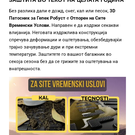
Без разлика дали е дожд, снег, кал или песок,
3D
Патосник за Гепек
Робуст
е
О
тпор
ен
на
Сите
Временски
Услови.
Направен е да издржи секакви
влијанија. Неговата издржлива конструкција
спречува деформации и оштетувања, обезбедувајќи
трајно зачувување дури и при екстремни
температури. Заштитете го вашиот багажник во
секоја сезона без да се грижите за оштетувања на
внатрешноста.