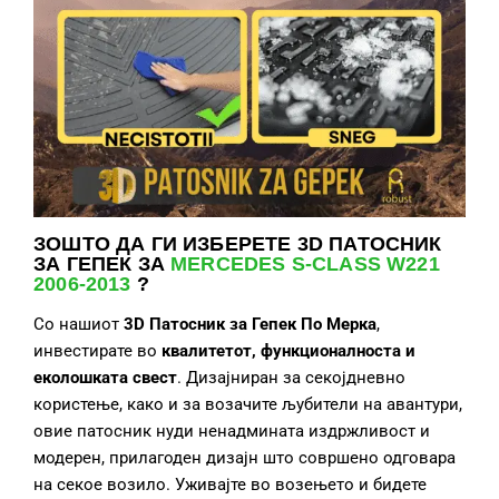
ЗОШТО ДА ГИ ИЗБЕРЕТЕ
3D ПАТОСНИК
ЗА ГЕПЕК ЗА
MERCEDES S-CLASS W221
2006-2013
?
Со нашиот
3D Патосник за Гепек
По Мерка
,
инвестирате во
квалитет
от, функционалност
а и
еколошка
та свест
. Дизајниран за секојдневно
користење, како и за возачите љубители на авантури,
овие патосник нуди ненадмината издржливост и
модерен, прилагоден дизајн што совршено одговара
на секое возило. Уживајте во возењето и бидете