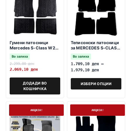
Гумени патосници
Теписонски патосници
Mercedes S-Class W221
за MERCEDES S-CLASS
2005-2013 SHORT
W221 2005-2013 LONG
Во залиха
Во залиха
2.299,00
ден
1.709,10
ден
–
2.069,10
ден
1.979,10
ден
ДОДАДИ ВО
ИЗБЕРИ ОПЦИИ
КОШНИЧКА
На залиха
На залиха
АКЦИЈА!
АКЦИЈА!