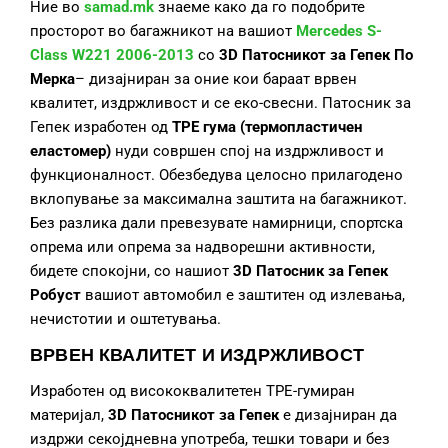
Ние во
samad.mk
знаеме како да го подобрите
просторот во багажникот на вашиот
Mercedes S-
Class W221 2006-2013
со
3D Патосникот за Гепек По
Мерка
– дизајниран за оние кои бараат врвен
квалитет, издржливост и се еко-свесни. Патосник за
Гепек изработен од
TPE гума (термопластичен
еластомер)
нуди совршен спој на издржливост и
функционалност. Обезбедува целосно прилагодено
вклопување за максимална заштита на багажникот.
Без разлика дали превезувате намирници, спортска
опрема или опрема за надворешни активности,
бидете спокојни, со нашиот
3D Патосник за Гепек
Робуст
вашиот автомобил е заштитен од излевања,
нечистотии и оштетувања.
ВРВЕН КВАЛИТЕТ И ИЗДРЖЛИВОСТ
Изработен од висококвалитетен TPE-гумиран
материјал,
3D Патосникот за Гепек
е дизајниран да
издржи секојдневна употреба, тешки товари и без