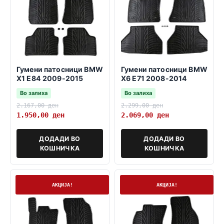
Гумени патосници BMW
Гумени патосници BMW
X1 E84 2009-2015
X6 E71 2008-2014
Во залиха
Во залиха
2.167,00
ден
2.299,00
ден
1.950,00
ден
2.069,00
ден
ДОДАДИ ВО
ДОДАДИ ВО
КОШНИЧКА
КОШНИЧКА
На залиха
На залиха
АКЦИЈА!
АКЦИЈА!