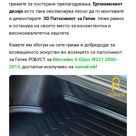
грижите за постојани прилагодувања.
Ергономскиот
дизајн
исто така овозможува лесно да го монтирате
и демонтирате.
3D Патосник
от
за Гепек
лежи рамно
и останува на своето место за конзистентна и
висококвалитетна заштита.
Кажете им збогум на сите грижи и добредојде за
возвишеното искуство во возењето со патосникот
за Гепек РОБУСТ за
Mercedes S-Class W221 2006-
2013
, достапни исклучиво на
samad.mk
!