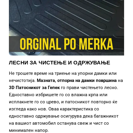
ЛЕСНИ ЗА ЧИСТЕЊЕ И ОДРЖУВАЊЕ
Не трошете време на триење на упорни дамки или
нечистотија.
Мазната, отпорна на дамки површина
на
3D Патосникот за Гепек
го прави чистењето лесно.
Едноставно избришете го со влажна крпа или
исплакнете го со црево, и патосникот повторно ќе
изгледа како нов. Оваа карактеристика со
едноставно одржување осигурува дека багажникот
на вашиот автомобил останува свеж и чист со
минимален напор.