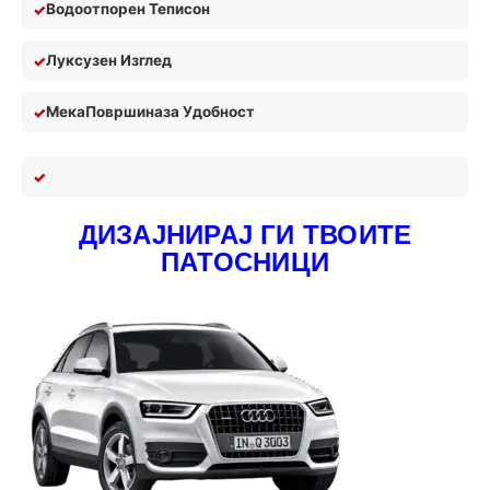
Водоотпорен Теписон
Луксузен Изглед
Мека
П
овршина
за У
добност
ДИЗАЈНИРАЈ ГИ ТВОИТЕ
ПАТОСНИЦИ