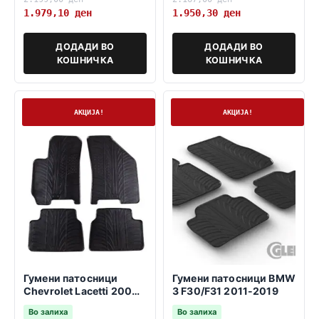
1.979,10
ден
1.950,30
ден
ДОДАДИ ВО
ДОДАДИ ВО
КОШНИЧКА
КОШНИЧКА
На залиха
На залиха
АКЦИЈА!
АКЦИЈА!
Гумени патосници
Гумени патосници BMW
Chevrolet Lacetti 2004-
3 F30/F31 2011-2019
2010
Во залиха
Во залиха