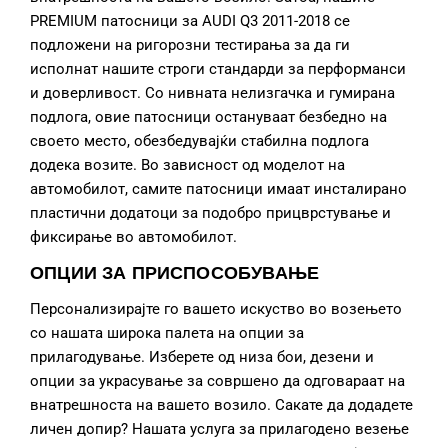
PREMIUM патосници за AUDI Q3 2011-2018 се
подложени на ригорозни тестирања за да ги
исполнат нашите строги стандарди за перформанси
и доверливост. Со нивната нелизгачка и гумирана
подлога, овие патосници остануваат безбедно на
своето место, обезбедувајќи стабилна подлога
додека возите. Во зависност од моделот на
автомобилот, самите патосници имаат инсталирано
пластични додатоци за подобро прицврстување и
фиксирање во автомобилот.
ОПЦИИ ЗА ПРИСПОСОБУВАЊЕ
Персонализирајте го вашето искуство во возењето
со нашата широка палета на опции за
прилагодување. Изберете од низа бои, дезени и
опции за украсување за совршено да одговараат на
внатрешноста на вашето возило. Сакате да додадете
личен допир? Нашата услуга за прилагодено везење