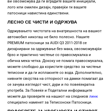
ви овозможува да ги вградите вашите иницијали,
лого или омилен дизајн, правејќи ги вашите
патосници навистина единствени.
ЛЕСНО СЕ ЧИСТИ И ОДРЖУВА
Одржувањето чистотата на внатрешноста на вашиот
автомобил никогаш не било полесно. Нашите
PREMIUM патосници за AUDI Q3 2011-2018 се
дизајнирани за одржување без мака, овозможувајќи
брзо и практично чистење со правосмукалка и
обична мека четка. Дококу не помага правосмукалка,
можете слободно да користите средство за чистење
теписони и да ги исплакнете со вода. Дополнително,
нивните својства на отпорност на дамки помагаат да
се зачува изгледот чист, дури и по повеќекратна
употреба. За Повеќе и Подетални информаците
можете да проверите на нашиот на следниов
линк
специјално наменет за Теписонски Патосници.