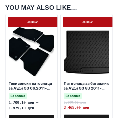
YOU MAY ALSO LIKE…
На залиха
На залиха
АКЦИЈА!
АКЦИЈА!
Теписонски патосници
Патосница за багажник
за Ауди Q3 06.2011-
за Ауди Q3 8U 2011-
06.2018
2019
Во залиха
Во залиха
1.709,10
ден
–
2.900,00
ден
2.465,00
ден
1.979,10
ден