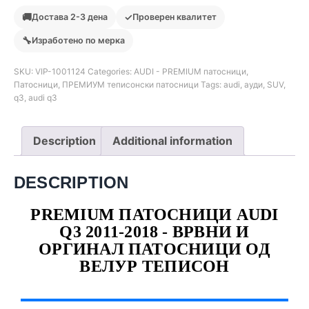
🚚
✓
Достава 2-3 дена
Проверен квалитет
🔧
Изработено по мерка
SKU:
VIP-1001124
Categories:
AUDI - PREMIUM патосници
,
Патосници
,
ПРЕМИУМ теписонски патосници
Tags:
audi
,
ауди
,
SUV
,
q3
,
audi q3
Description
Additional information
DESCRIPTION
PREMIUM ПАТОСНИЦИ AUDI
Q3 2011-2018 - ВРВНИ И
ОРГИНАЛ ПАТОСНИЦИ ОД
ВЕЛУР ТЕПИСОН