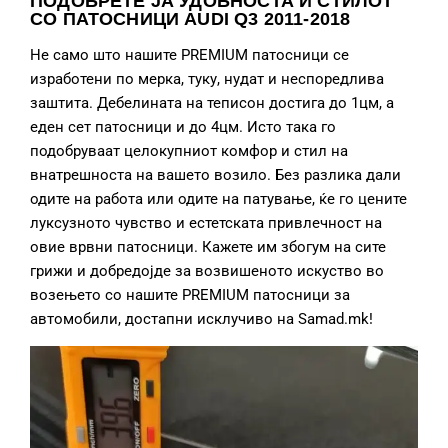
ПОДОБРЕТЕ ЈА УДОБНОСТА И СТИЛОТ
СО ПАТОСНИЦИ AUDI Q3 2011-2018
Не само што нашите PREMIUM патосници се
изработени по мерка, туку, нудат и неспоредлива
заштита. Дебелината на теписон достига до 1цм, а
еден сет патосници и до 4цм. Исто така го
подобруваат целокупниот комфор и стил на
внатрешноста на вашето возило. Без разлика дали
одите на работа или одите на патување, ќе го цените
луксузното чувство и естетската привлечност на
овие врвни патосници. Кажете им збогум на сите
грижи и добредојде за возвишеното искуство во
возењето со нашите PREMIUM патосници за
автомобили, достапни исклучиво на Samad.mk!