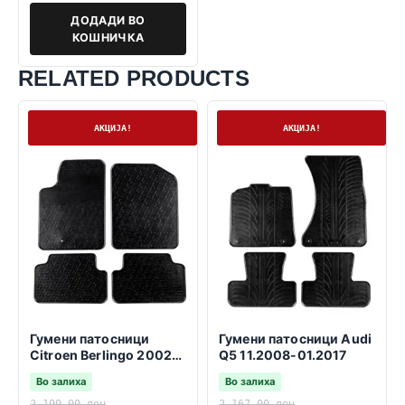
ДОДАДИ ВО
КОШНИЧКА
RELATED PRODUCTS
На залиха
На залиха
АКЦИЈА!
АКЦИЈА!
Гумени патосници
Гумени патосници Audi
Citroen Berlingo 2002-
Q5 11.2008-01.2017
2007
Во залиха
Во залиха
2.199,00
ден
2.167,00
ден