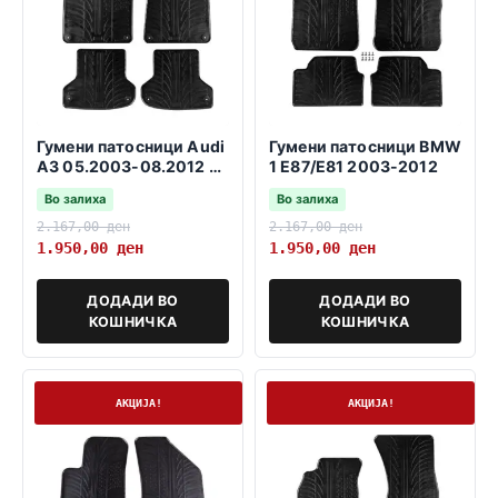
Гумени патосници Audi
Гумени патосници BMW
A3 05.2003-08.2012 3
1 E87/E81 2003-2012
и 5 врати SB
Во залиха
Во залиха
2.167,00
ден
2.167,00
ден
1.950,00
ден
1.950,00
ден
ДОДАДИ ВО
ДОДАДИ ВО
КОШНИЧКА
КОШНИЧКА
На залиха
На залиха
АКЦИЈА!
АКЦИЈА!