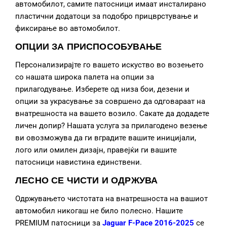
автомобилот, самите патосници имаат инсталирано
пластични додатоци за подобро прицврстување и
фиксирање во автомобилот.
ОПЦИИ ЗА ПРИСПОСОБУВАЊЕ
Персонализирајте го вашето искуство во возењето
со нашата широка палета на опции за
прилагодување. Изберете од низа бои, дезени и
опции за украсување за совршено да одговараат на
внатрешноста на вашето возило. Сакате да додадете
личен допир? Нашата услуга за прилагодено везење
ви овозможува да ги вградите вашите иницијали,
лого или омилен дизајн, правејќи ги вашите
патосници навистина единствени.
ЛЕСНО СЕ ЧИСТИ И ОДРЖУВА
Одржувањето чистотата на внатрешноста на вашиот
автомобил никогаш не било полесно. Нашите
PREMIUM патосници за
Jaguar F-Pace 2016-2025
се