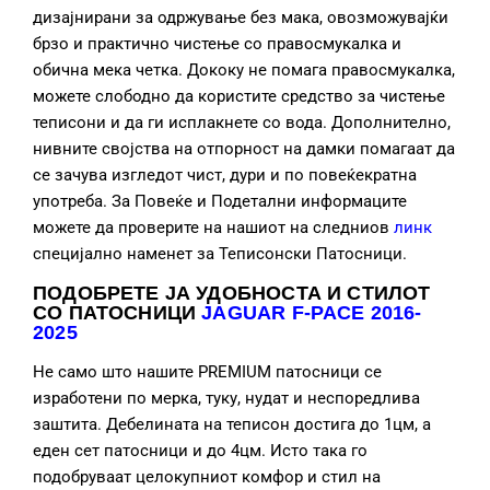
дизајнирани за одржување без мака, овозможувајќи
брзо и практично чистење со правосмукалка и
обична мека четка. Дококу не помага правосмукалка,
можете слободно да користите средство за чистење
теписони и да ги исплакнете со вода. Дополнително,
нивните својства на отпорност на дамки помагаат да
се зачува изгледот чист, дури и по повеќекратна
употреба. За Повеќе и Подетални информаците
можете да проверите на нашиот на следниов
линк
специјално наменет за Теписонски Патосници.
ПОДОБРЕТЕ ЈА УДОБНОСТА И СТИЛОТ
СО ПАТОСНИЦИ
JAGUAR F-PACE 2016-
2025
Не само што нашите PREMIUM патосници се
изработени по мерка, туку, нудат и неспоредлива
заштита. Дебелината на теписон достига до 1цм, а
еден сет патосници и до 4цм. Исто така го
подобруваат целокупниот комфор и стил на