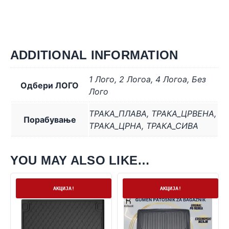
ADDITIONAL INFORMATION
1 Лого
,
2 Логоa
,
4 Логоa
,
Без
Одбери ЛОГО
Лого
ТРАКА_ПЛАВА
,
ТРАКА_ЦРВЕНА
,
Порабување
ТРАКА_ЦРНА
,
ТРАКА_СИВА
YOU MAY ALSO LIKE…
На залиха
На залиха
АКЦИЈА!
АКЦИЈА!