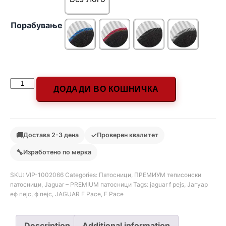
Порабување
ДОДАДИ ВО КОШНИЧКА
🚚
✓
Достава 2-3 дена
Проверен квалитет
🔧
Изработено по мерка
SKU:
VIP-1002066
Categories:
Патосници
,
ПРЕМИУМ теписонски
патосници
,
Jaguar – PREMIUM патосници
Tags:
jaguar f pejs
,
Јагуар
еф пејс
,
ф пејс
,
JAGUAR F Pace
,
F Pace
Description
Additional information