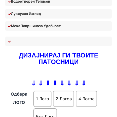
Водоотпорен Теписон
Луксузен Изглед
Мека
П
овршина
за У
добност
ДИЗАЈНИРАЈ ГИ ТВОИТЕ
ПАТОСНИЦИ
⇓ ⇓ ⇓ ⇓ ⇓ ⇓ ⇓ ⇓
Одбери
1 Лого
2 Логоa
4 Логоa
ЛОГО
Без Лого