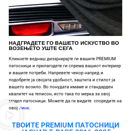
НАДГРАДЕТЕ ГО ВАШЕТО ИСКУСТВО ВО
ВОЗЕЊЕТО УШТЕ СЕГА
Кликнете веднаш дизајнирајте ги вашите PREMIUM
патосници и прилагодете ги спрема вашиот ентериер
и вашите потреби. Напревете чекор напред и
подобрете ја својата удобност, заштита и стилот ја
вашето возило. Во понудата имаме и стандарден
квалитет на теписон, исто така по мерка за овој
модел патосници. Можете да ги видите споредите на
овој
линк
.
ТВОИТЕ PREMIUM ПАТОСНИЦИ