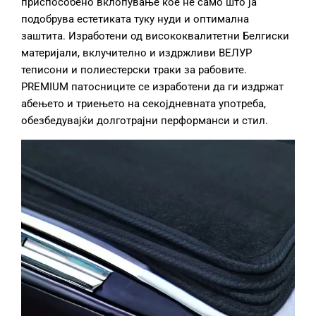
приспособено вклопување кое не само што ја
подобрува естетиката туку нуди и оптимална
заштита. Изработени од висококвалитетни Белгиски
материјали, вклучително и издржливи ВЕЛУР
теписони и полиестерски траки за рабовите.
PREMIUM патосниците се изработени да ги издржат
абењето и триењето на секојдневната употреба,
обезбедувајќи долготрајни перформанси и стил.