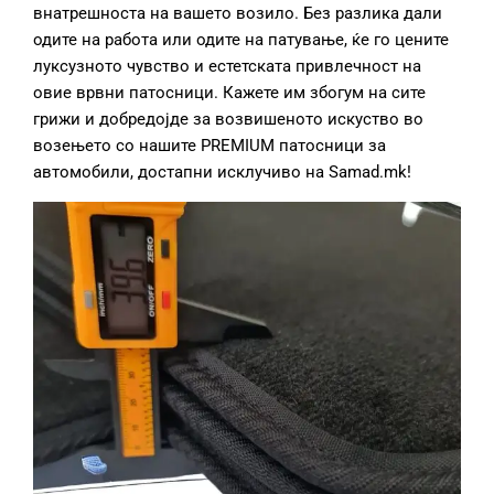
внатрешноста на вашето возило. Без разлика дали
одите на работа или одите на патување, ќе го цените
луксузното чувство и естетската привлечност на
овие врвни патосници. Кажете им збогум на сите
грижи и добредојде за возвишеното искуство во
возењето со нашите PREMIUM патосници за
автомобили, достапни исклучиво на Samad.mk!