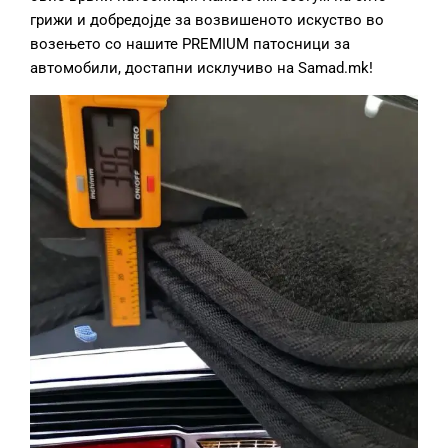
грижи и добредојде за возвишеното искуство во
возењето со нашите PREMIUM патосници за
автомобили, достапни исклучиво на Samad.mk!