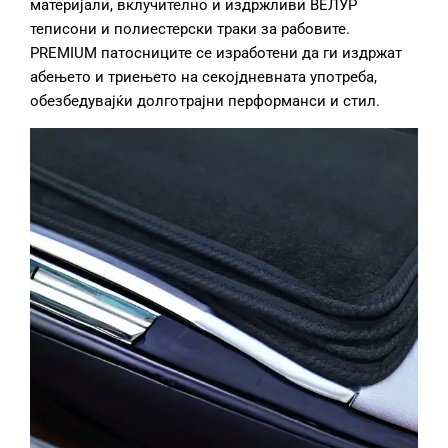
материјали, вклучително и издржливи ВЕЛУР
теписони и полиестерски траки за рабовите.
PREMIUM патосниците се изработени да ги издржат
абењето и триењето на секојдневната употреба,
обезбедувајќи долготрајни перформанси и стил.