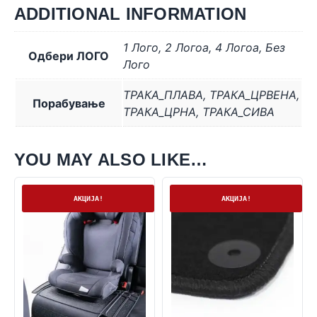
ADDITIONAL INFORMATION
1 Лого
,
2 Логоa
,
4 Логоa
,
Без
Одбери ЛОГО
Лого
ТРАКА_ПЛАВА
,
ТРАКА_ЦРВЕНА
,
Порабување
ТРАКА_ЦРНА
,
ТРАКА_СИВА
YOU MAY ALSO LIKE…
Нема залиха
На залиха
АКЦИЈА!
АКЦИЈА!