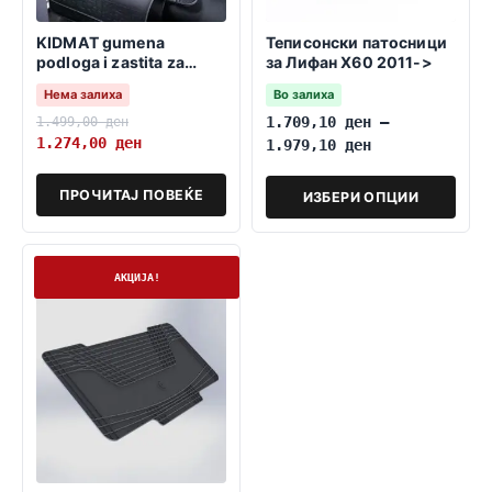
KIDMAT gumena
Теписонски патосници
podloga i zastita za
за Лифан X60 2011->
detsko sediste
Нема залиха
Во залиха
1.499,00
ден
1.709,10
ден
–
1.274,00
ден
1.979,10
ден
ПРОЧИТАЈ ПОВЕЌЕ
ИЗБЕРИ ОПЦИИ
На залиха
АКЦИЈА!