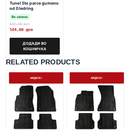
Tunel 5to parce gumeno
od Gledring
Во залиха
649,00
ден
584,00
ден
ДОДАДИ ВО
КОШНИЧКА
RELATED PRODUCTS
На залиха
Нема залиха
АКЦИЈА!
АКЦИЈА!