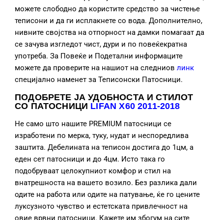
можете слободно да користите средство за чистење
теписони и да ги исплакнете со вода. Дополнително,
нивните својства на отпорност на дамки помагаат да
се зачува изгледот чист, дури и по повеќекратна
употреба. За Повеќе и Подетални информаците
можете да проверите на нашиот на следниов
линк
специјално наменет за Теписонски Патосници.
ПОДОБРЕТЕ ЈА УДОБНОСТА И СТИЛОТ
СО ПАТОСНИЦИ
LIFAN X60 2011-2018
Не само што нашите PREMIUM патосници се
изработени по мерка, туку, нудат и неспоредлива
заштита. Дебелината на теписон достига до 1цм, а
еден сет патосници и до 4цм. Исто така го
подобруваат целокупниот комфор и стил на
внатрешноста на вашето возило. Без разлика дали
одите на работа или одите на патување, ќе го цените
луксузното чувство и естетската привлечност на
овие врвни патосници. Кажете им збогум на сите