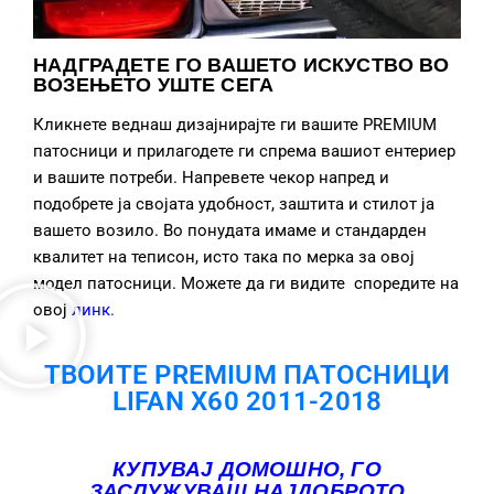
НАДГРАДЕТЕ ГО ВАШЕТО ИСКУСТВО ВО
ВОЗЕЊЕТО УШТЕ СЕГА
Кликнете веднаш дизајнирајте ги вашите PREMIUM
патосници и прилагодете ги спрема вашиот ентериер
и вашите потреби. Напревете чекор напред и
подобрете ја својата удобност, заштита и стилот ја
вашето возило. Во понудата имаме и стандарден
квалитет на теписон, исто така по мерка за овој
модел патосници. Можете да ги видите споредите на
овој
линк
.
ТВОИТЕ PREMIUM ПАТОСНИЦИ
LIFAN X60 2011-2018
КУПУВАЈ ДОМОШНО, ГО
ЗАСЛУЖУВАШ НАЈДОБРОТО