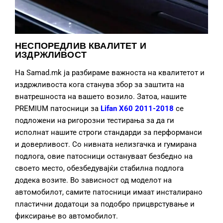
НЕСПОРЕДЛИВ КВАЛИТЕТ И
ИЗДРЖЛИВОСТ
На Samad.mk ја разбираме важноста на квалитетот и
издржливоста кога станува збор за заштита на
внатрешноста на вашето возило. Затоа, нашите
PREMIUM патосници за
Lifan X60 2011-2018
се
подложени на ригорозни тестирања за да ги
исполнат нашите строги стандарди за перформанси
и доверливост. Со нивната нелизгачка и гумирана
подлога, овие патосници остануваат безбедно на
своето место, обезбедувајќи стабилна подлога
додека возите. Во зависност од моделот на
автомобилот, самите патосници имаат инсталирано
пластични додатоци за подобро прицврстување и
фиксирање во автомобилот.