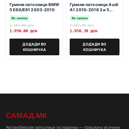
Гумени патосници BMW
Гумени патосници Audi
5 E60/E61 2003-2010
A1 2010-2018 3 и 5
врати sportback
Во залиха
Во залиха
2.167,00
ден
2.167,00
ден
1.950,00
ден
1.950,30
ден
ДОДАДИ ВО
ДОДАДИ ВО
КОШНИЧКА
КОШНИЧКА
САМАД.МК
Автомобилски патосници по нарачка — прецизно исечени