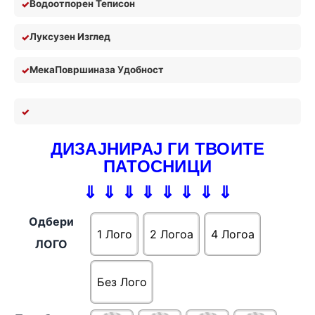
Водоотпорен Теписон
Луксузен Изглед
Мека
П
овршина
за У
добност
ДИЗАЈНИРАЈ ГИ ТВОИТЕ
ПАТОСНИЦИ
⇓ ⇓ ⇓ ⇓ ⇓ ⇓ ⇓ ⇓
Одбери
1 Лого
2 Логоa
4 Логоa
ЛОГО
Без Лого