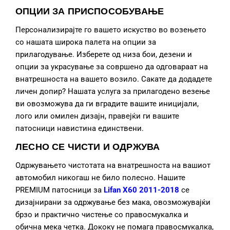
ОПЦИИ ЗА ПРИСПОСОБУВАЊЕ
Персонализирајте го вашето искуство во возењето
со нашата широка палета на опции за
прилагодување. Изберете од низа бои, дезени и
опции за украсување за совршено да одговараат на
внатрешноста на вашето возило. Сакате да додадете
личен допир? Нашата услуга за прилагодено везење
ви овозможува да ги вградите вашите иницијали,
лого или омилен дизајн, правејќи ги вашите
патосници навистина единствени.
ЛЕСНО СЕ ЧИСТИ И ОДРЖУВА
Одржувањето чистотата на внатрешноста на вашиот
автомобил никогаш не било полесно. Нашите
PREMIUM патосници за
Lifan X60 2011-2018
се
дизајнирани за одржување без мака, овозможувајќи
брзо и практично чистење со правосмукалка и
обична мека четка. Дококу не помага правосмукалка,