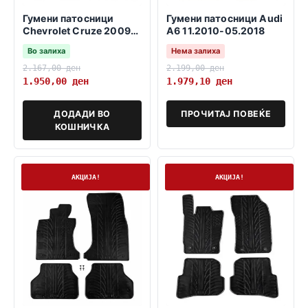
Гумени патосници
Гумени патосници Audi
Chevrolet Cruze 2009-
A6 11.2010-05.2018
2016
Во залиха
Нема залиха
2.167,00
ден
2.199,00
ден
1.950,00
ден
1.979,10
ден
ДОДАДИ ВО
ПРОЧИТАЈ ПОВЕЌЕ
КОШНИЧКА
На залиха
На залиха
АКЦИЈА!
АКЦИЈА!