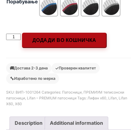
Порабување
ДОДАДИ ВО КОШНИЧКА
🚚
✓
Достава 2-3 дена
Проверен квалитет
🔧
Изработено по мерка
SKU:
ВИП-1001264
Categories:
Патосници
,
ПРЕМИУМ теписонски
патосници
,
Lifan – PREMIUM патосници
Tags:
Лифан х60
,
Lifan
,
Lifan
X60
,
X60
Description
Additional information