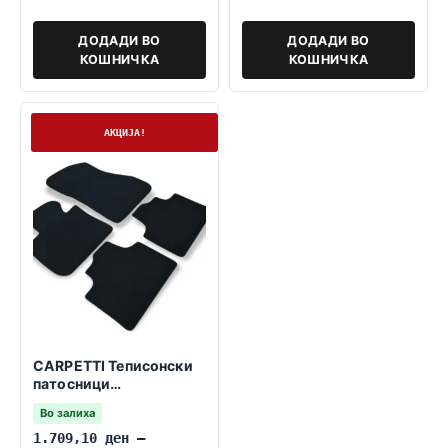
ДОДАДИ ВО
ДОДАДИ ВО
КОШНИЧКА
КОШНИЧКА
На залиха
АКЦИЈА!
CARPETTI Теписонски
патосници
компатибилни за БМВ 2
Во залиха
2014-> F45 АКТИВ
ТОУРЕР
1.709,10
ден
–