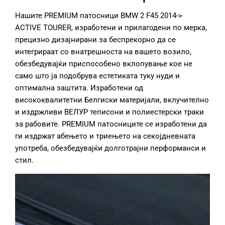
Нашите PREMIUM патосници BMW 2 F45 2014->
ACTIVE TOURER, изработени и прилагодени по мерка,
прецизно дизајнирани за беспрекорно да се
интегрираат со внатрешноста на вашето возило,
обезбедувајќи приспособено вклопување кое не
само што ја подобрува естетиката туку нуди и
оптимална заштита. Изработени од
висококвалитетни Белгиски материјали, вклучително
и издржливи ВЕЛУР теписони и полиестерски траки
за рабовите. PREMIUM патосниците се изработени да
ги издржат абењето и триењето на секојдневната
употреба, обезбедувајќи долготрајни перформанси и
стил.