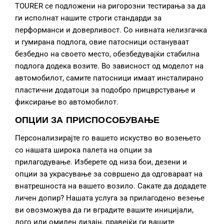
TOURER се подложени на ригорозни тестирања за да
ги исполнат нашите строги стандарди за
перформанси и доверливост. Со нивната нелизгачка
и гумирана подлога, овие патосници остануваат
безбедно на своето место, обезбедувајќи стабилна
подлога додека возите. Во зависност од моделот на
автомобилот, самите патосници имаат инсталирано
пластични додатоци за подобро прицврстување и
фиксирање во автомобилот.
ОПЦИИ ЗА ПРИСПОСОБУВАЊЕ
Персонализирајте го вашето искуство во возењето
со нашата широка палета на опции за
прилагодување. Изберете од низа бои, дезени и
опции за украсување за совршено да одговараат на
внатрешноста на вашето возило. Сакате да додадете
личен допир? Нашата услуга за прилагодено везење
ви овозможува да ги вградите вашите иницијали,
лого или омилен дизајн, правејќи ги вашите