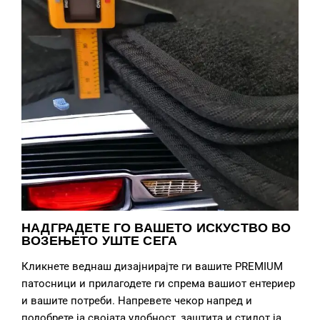
НАДГРАДЕТЕ ГО ВАШЕТО ИСКУСТВО ВО
ВОЗЕЊЕТО УШТЕ СЕГА
Кликнете веднаш дизајнирајте ги вашите PREMIUM
патосници и прилагодете ги спрема вашиот ентериер
и вашите потреби. Напревете чекор напред и
подобрете ја својата удобност, заштита и стилот ја