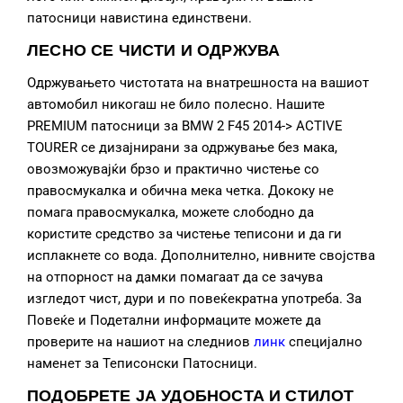
патосници навистина единствени.
ЛЕСНО СЕ ЧИСТИ И ОДРЖУВА
Одржувањето чистотата на внатрешноста на вашиот
автомобил никогаш не било полесно. Нашите
PREMIUM патосници за BMW 2 F45 2014-> ACTIVE
TOURER се дизајнирани за одржување без мака,
овозможувајќи брзо и практично чистење со
правосмукалка и обична мека четка. Дококу не
помага правосмукалка, можете слободно да
користите средство за чистење теписони и да ги
исплакнете со вода. Дополнително, нивните својства
на отпорност на дамки помагаат да се зачува
изгледот чист, дури и по повеќекратна употреба. За
Повеќе и Подетални информаците можете да
проверите на нашиот на следниов
линк
специјално
наменет за Теписонски Патосници.
ПОДОБРЕТЕ ЈА УДОБНОСТА И СТИЛОТ