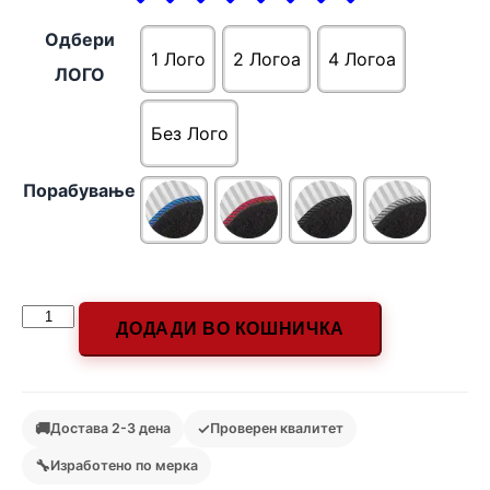
Одбери
1 Лого
2 Логоa
4 Логоa
ЛОГО
Без Лого
Порабување
ДОДАДИ ВО КОШНИЧКА
🚚
✓
Достава 2-3 дена
Проверен квалитет
🔧
Изработено по мерка