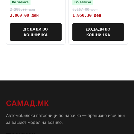
Во залиха
Во залиха
2.299,00
ден
2.167,00
ден
2.069,00
ден
1.950,30
ден
ДОДАДИ ВО
ДОДАДИ ВО
КОШНИЧКА
КОШНИЧКА
САМАД.МК
Автомобилски патосници по нарачка — прецизно исечени
за вашиот модел на возило.