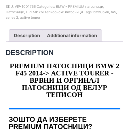
SKU:
VIP-1001756
Categories:
BMW - PREMIUM патосници
,
Патосници
,
ПРЕМИУМ теписонски патосници
Tags:
bmw
,
бмв
,
f45
,
series 2
,
active tourer
Description
Additional information
DESCRIPTION
PREMIUM ПАТОСНИЦИ BMW 2
F45 2014-> ACTIVE TOURER -
ВРВНИ И ОРГИНАЛ
ПАТОСНИЦИ ОД ВЕЛУР
ТЕПИСОН
ЗОШТО ДА ИЗБЕРЕТЕ
PREMIUM ПАТОСНИЦИ?