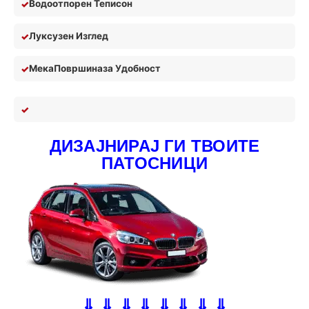
Водоотпорен Теписон
Луксузен Изглед
Мека
П
овршина
за У
добност
ДИЗАЈНИРАЈ ГИ ТВОИТЕ
ПАТОСНИЦИ
⇓ ⇓ ⇓ ⇓ ⇓ ⇓ ⇓ ⇓