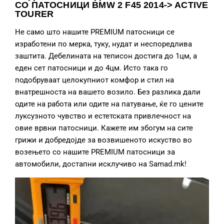
СО ПАТОСНИЦИ BMW 2 F45 2014-> ACTIVE
TOURER
Не само што нашите PREMIUM патосници се
изработени по мерка, туку, нудат и неспоредлива
заштита. Дебелината на теписон достига до 1цм, а
еден сет патосници и до 4цм. Исто така го
подобруваат целокупниот комфор и стил на
внатрешноста на вашето возило. Без разлика дали
одите на работа или одите на патување, ќе го цените
луксузното чувство и естетската привлечност на
овие врвни патосници. Кажете им збогум на сите
грижи и добредојде за возвишеното искуство во
возењето со нашите PREMIUM патосници за
автомобили, достапни исклучиво на Samad.mk!