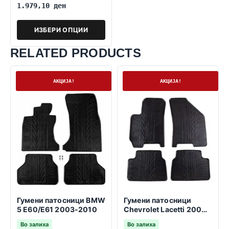
1.979,10
ден
ИЗБЕРИ ОПЦИИ
RELATED PRODUCTS
На залиха
На залиха
АКЦИЈА!
АКЦИЈА!
Гумени патосници BMW
Гумени патосници
5 E60/E61 2003-2010
Chevrolet Lacetti 2004-
2010
Во залиха
Во залиха