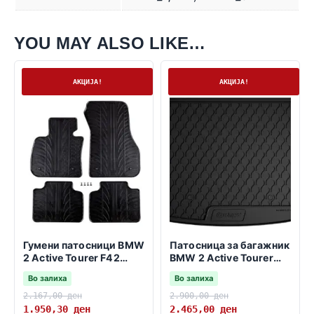
YOU MAY ALSO LIKE…
На залиха
На залиха
АКЦИЈА!
АКЦИЈА!
Гумени патосници BMW
Патосница за багажник
2 Active Tourer F42
BMW 2 Active Tourer
01.2014->
F45 2014->
Во залиха
Во залиха
2.167,00
ден
2.900,00
ден
1.950,30
ден
2.465,00
ден