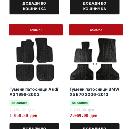
ДОДАДИ ВО
ДОДАДИ ВО
КОШНИЧКА
КОШНИЧКА
На залиха
На залиха
АКЦИЈА!
АКЦИЈА!
Гумени патосници Audi
Гумени патосници BMW
A3 1996-2003
X5 E70 2006-2013
Во залиха
Во залиха
2.167,00
ден
2.299,00
ден
1.950,30
ден
2.069,00
ден
ДОДАДИ ВО
ДОДАДИ ВО