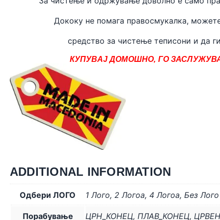
За чистење и одржување доволно е само пра
Дококу не помага правосмукалка, может
средство за чистење теписони и да ги
КУПУВАЈ ДОМОШНО, ГО ЗАСЛУЖУВА
ADDITIONAL INFORMATION
Одбери ЛОГО
1 Лого
,
2 Логоa
,
4 Логоa
,
Без Лого
Порабување
ЦРН_КОНЕЦ
,
ПЛАВ_КОНЕЦ
,
ЦРВЕ