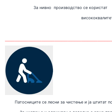
За нивно производство
висококвалите
_______
_________________________
Патосниците се лесни за чистење и ја штитат п