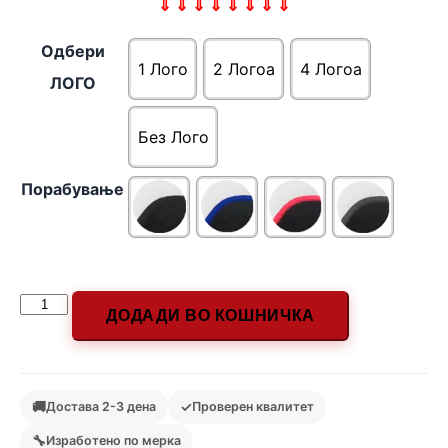
⇓ ⇓ ⇓ ⇓ ⇓ ⇓ ⇓ ⇓
Одбери
1 Лого
2 Логоa
4 Логоa
ЛОГО
Без Лого
Порабување
ДОДАДИ ВО КОШНИЧКА
🚚
✓
Достава 2-3 дена
Проверен квалитет
🔧
Изработено по мерка