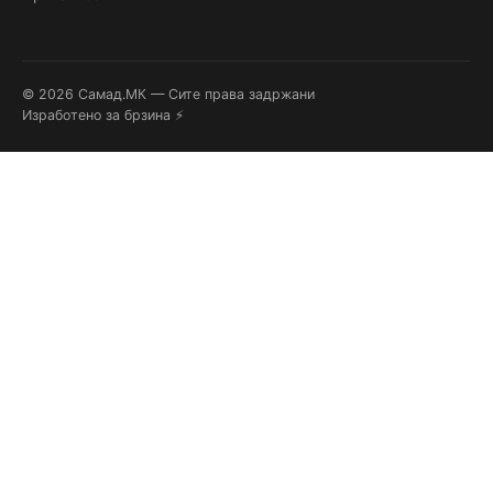
© 2026 Самад.МК — Сите права задржани
Изработено за брзина ⚡