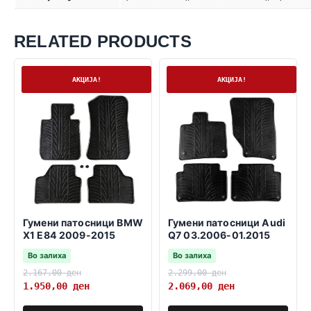
RELATED PRODUCTS
На залиха
На залиха
АКЦИЈА!
АКЦИЈА!
Гумени патосници BMW
Гумени патосници Audi
X1 E84 2009-2015
Q7 03.2006-01.2015
Во залиха
Во залиха
2.167,00
ден
2.299,00
ден
1.950,00
ден
2.069,00
ден