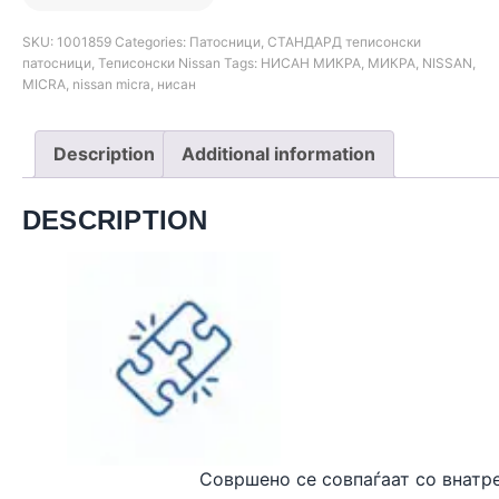
SKU:
1001859
Categories:
Патосници
,
СТАНДАРД теписонски
патосници
,
Теписонски Nissan
Tags:
НИСАН МИКРА
,
МИКРА
,
NISSAN
,
MICRA
,
nissan micra
,
нисан
Description
Additional information
DESCRIPTION
Совршено се совпаѓаат
со внатр