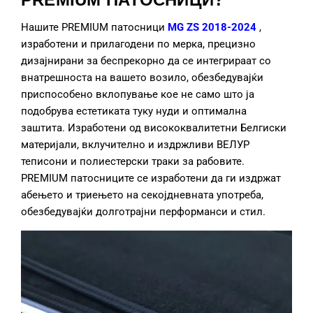
Нашите PREMIUM патосници
MG ZS 2018-2024
,
изработени и прилагодени по мерка, прецизно
дизајнирани за беспрекорно да се интегрираат со
внатрешноста на вашето возило, обезбедувајќи
приспособено вклопување кое не само што ја
подобрува естетиката туку нуди и оптимална
заштита. Изработени од висококвалитетни Белгиски
материјали, вклучително и издржливи ВЕЛУР
теписони и полиестерски траки за рабовите.
PREMIUM патосниците се изработени да ги издржат
абењето и триењето на секојдневната употреба,
обезбедувајќи долготрајни перформанси и стил.