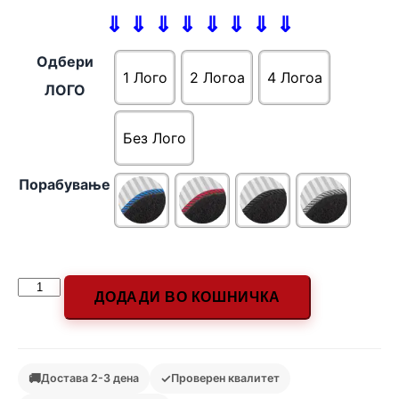
⇓ ⇓ ⇓ ⇓ ⇓ ⇓ ⇓ ⇓
Одбери
1 Лого
2 Логоa
4 Логоa
ЛОГО
Без Лого
Порабување
ДОДАДИ ВО КОШНИЧКА
🚚
✓
Достава 2-3 дена
Проверен квалитет