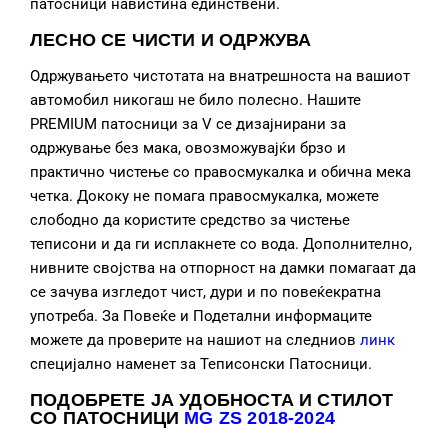
патосници навистина единствени.
ЛЕСНО СЕ ЧИСТИ И ОДРЖУВА
Одржувањето чистотата на внатрешноста на вашиот
автомобил никогаш не било полесно. Нашите
PREMIUM патосници за V се дизајнирани за
одржување без мака, овозможувајќи брзо и
практично чистење со правосмукалка и обична мека
четка. Дококу не помага правосмукалка, можете
слободно да користите средство за чистење
теписони и да ги исплакнете со вода. Дополнително,
нивните својства на отпорност на дамки помагаат да
се зачува изгледот чист, дури и по повеќекратна
употреба. За Повеќе и Подетални информаците
можете да проверите на нашиот на следниов
линк
специјално наменет за Теписонски Патосници.
ПОДОБРЕТЕ ЈА УДОБНОСТА И СТИЛОТ
СО ПАТОСНИЦИ
MG ZS 2018-2024