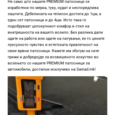
Не само што нашите PREMIUM патосници се
изработени по мерка, туку, нудат и неспоредлива
заштита. Дебелината на теписон достига до 1цм, а
еден сет патосници и до 4цм. Исто така го
подобруваат целокупниот комфор и стил на
внатрешноста на вашето возило. Без разлика дали
одите на работа или одите на патување, ќе го цените
луксузното чувство и естетската привлечност на
овие врвни патосници. Кажете им збогум на сите
грижи и добредојде за возвишеното искуство во
возењето со нашите PREMIUM патосници за
автомобили, достапни исклучиво на Samad.mk!