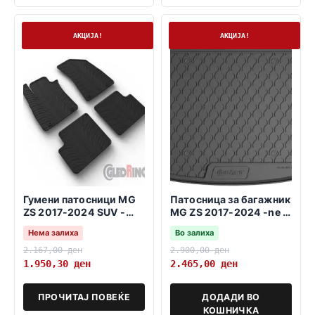
Нема залиха
На залиха
АКЦИЈА!
АКЦИЈА!
Гумени патосници MG
Патосница за багажник
ZS 2017-2024 SUV -
MG ZS 2017-2024 -ne e
benzin-
za HYBRID-
Нема залиха
Во залиха
gorno&dolno nivo
2.167,00
ден
2.900,00
ден
1.950,30
ден
2.465,00
ден
ПРОЧИТАЈ ПОВЕЌЕ
ДОДАДИ ВО
КОШНИЧКА