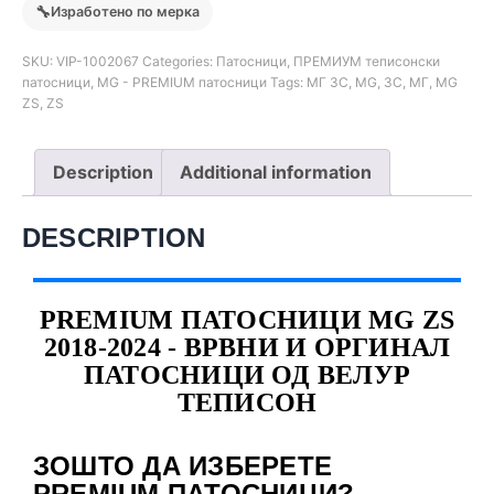
🔧
Изработено по мерка
SKU:
VIP-1002067
Categories:
Патосници
,
ПРЕМИУМ теписонски
патосници
,
MG - PREMIUM патосници
Tags:
МГ ЗС
,
MG
,
ЗС
,
МГ
,
MG
ZS
,
ZS
Description
Additional information
DESCRIPTION
PREMIUM ПАТОСНИЦИ MG ZS
2018-2024 - ВРВНИ И ОРГИНАЛ
ПАТОСНИЦИ ОД ВЕЛУР
ТЕПИСОН
ЗОШТО ДА ИЗБЕРЕТЕ
PREMIUM ПАТОСНИЦИ?