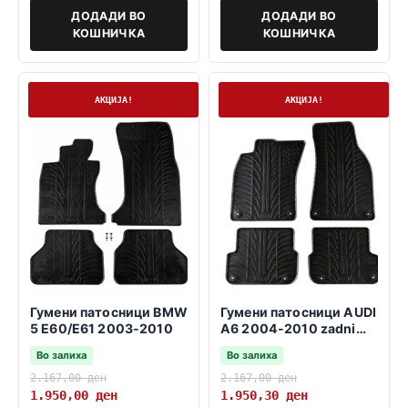
ДОДАДИ ВО
ДОДАДИ ВО
КОШНИЧКА
КОШНИЧКА
На залиха
На залиха
АКЦИЈА!
АКЦИЈА!
Гумени патосници BMW
Гумени патосници AUDI
5 E60/E61 2003-2010
A6 2004-2010 zadni
fiksatori 37,5cm
Во залиха
Во залиха
2.167,00
ден
2.167,00
ден
1.950,00
ден
1.950,30
ден