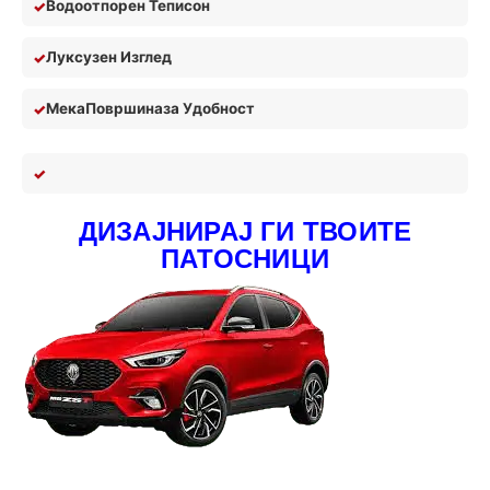
Водоотпорен Теписон
Луксузен Изглед
Мека
П
овршина
за У
добност
ДИЗАЈНИРАЈ ГИ ТВОИТЕ
ПАТОСНИЦИ