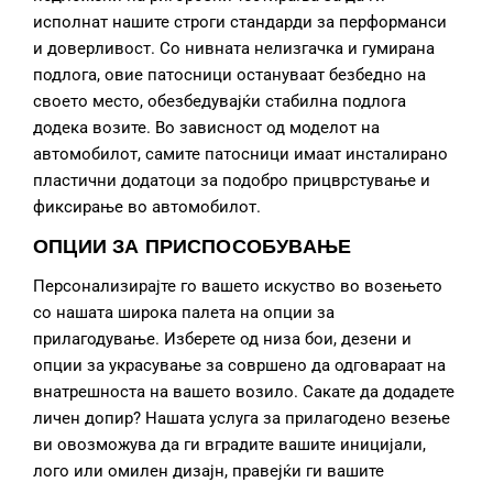
исполнат нашите строги стандарди за перформанси
и доверливост. Со нивната нелизгачка и гумирана
подлога, овие патосници остануваат безбедно на
своето место, обезбедувајќи стабилна подлога
додека возите. Во зависност од моделот на
автомобилот, самите патосници имаат инсталирано
пластични додатоци за подобро прицврстување и
фиксирање во автомобилот.
ОПЦИИ ЗА ПРИСПОСОБУВАЊЕ
Персонализирајте го вашето искуство во возењето
со нашата широка палета на опции за
прилагодување. Изберете од низа бои, дезени и
опции за украсување за совршено да одговараат на
внатрешноста на вашето возило. Сакате да додадете
личен допир? Нашата услуга за прилагодено везење
ви овозможува да ги вградите вашите иницијали,
лого или омилен дизајн, правејќи ги вашите