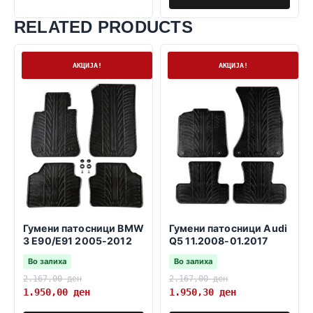
RELATED PRODUCTS
На залиха
На залиха
АКЦИЈА!
АКЦИЈА!
Гумени патосници BMW
Гумени патосници Audi
3 E90/E91 2005-2012
Q5 11.2008-01.2017
Во залиха
Во залиха
2.167,00
ден
2.167,00
ден
1.950,00
ден
1.950,30
ден